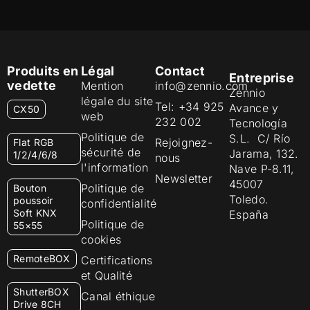
Produits en
Légal
Contact
Entreprise
vedette
Mention
info@zennio.com
Zennio
légale du site
Tel: +34 925
Avance y
CX50
web
232 002
Tecnología
Politique de
S.L. C/ Río
Rejoignez-
Flat RGB
sécurité de
Jarama, 132.
1/2/4/6/8
nous
l'information
Nave P-8.11,
Newsletter
45007
Politique de
Bouton
Toledo.
poussoir
confidentialité
Soft KNX
España
Politique de
55×55
cookies
RemoteBOX
Certifications
et Qualité
ShutterBOX
Canal éthique
Drive 8CH