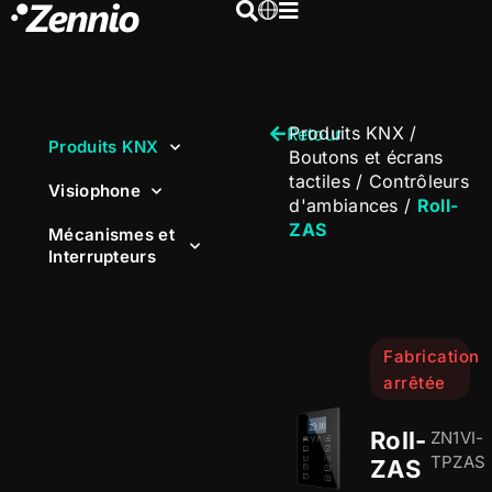
Produits KNX
/
Retour
Produits KNX
Boutons et écrans
tactiles
/
Contrôleurs
Visiophone
d'ambiances
/
Roll-
ZAS
Mécanismes et
Interrupteurs
Fabrication
arrêtée
Roll-
ZN1VI-
TPZAS
ZAS