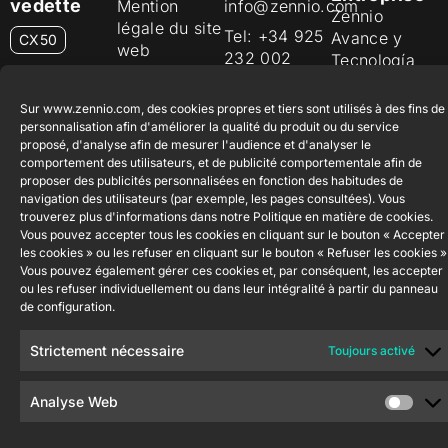
vedette
Mention
info@zennio.com
Zennio
légale du site
Tel: +34 925
Avance y
CX50
web
232 002
Tecnología
Politique de
S.L. C/ Río
Rejoignez-
Flat RGB
sécurité de
Jarama, 132.
1/2/4/6/8
nous
Sur www.zennio.com, des cookies propres et tiers sont utilisés à des fins de
l'information
Nave P-8.11,
personnalisation afin d'améliorer la qualité du produit ou du service
Newsletter
proposé, d'analyse afin de mesurer l'audience et d'analyser le
45007
Politique de
Bouton
comportement des utilisateurs, et de publicité comportementale afin de
Toledo.
poussoir
confidentialité
proposer des publicités personnalisées en fonction des habitudes de
Soft KNX
España
navigation des utilisateurs (par exemple, les pages consultées). Vous
Politique de
55×55
trouverez plus d'informations dans notre Politique en matière de cookies.
cookies
Vous pouvez accepter tous les cookies en cliquant sur le bouton « Accepter
les cookies » ou les refuser en cliquant sur le bouton « Refuser les cookies »
RemoteBOX
Certifications
Vous pouvez également gérer ces cookies et, par conséquent, les accepter
et Qualité
ou les refuser individuellement ou dans leur intégralité à partir du panneau
ShutterBOX
de configuration.
Canal éthique
Drive 8CH
Strictement nécessaire
Toujours activé
Analyse Web