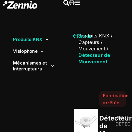
Produits KNX
/
Retour
Produits KNX
Capteurs
/
Mouvement
/
Visiophone
Détecteur de
Mouvement
Mécanismes et
Interrupteurs
Fabrication
arrêtée
Détecteur
ZN1IO-
DETEC
de