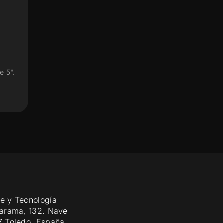
e 5".
e y Tecnología
Jarama, 132. Nave
7 Toledo. España