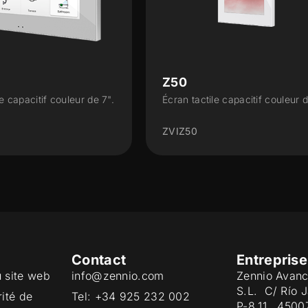
Z50
le capacitif couleur de 7".
Écran tactile capacitif couleur d
ZVIZ50
Contact
Entreprise
u site web
info@zennio.com
Zennio Avanc
S.L. C/ Río 
rité de
Tel: +34 925 232 002
P-8.11, 4500