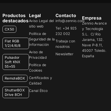
Productos
Legal
Contacto
Empresa
destacados
Aviso Legal del
info@zennio.com
Zennio Avance
sitio web
Tel: +34 925
y Tecnología
CX50
Política de
232 002
S.L. C/ Río
Seguridad de la
Jarama, 132.
Flat RGB
Trabaja con
Información
Nave P-8.11,
1/2/4/6/8
nosotros
45007 Toledo.
Aviso de
Newsletter
España
Pulsador
Privacidad
Soft KNX
Política de
55×55
Cookies
Certificados y
RemoteBOX
Calidad
ShutterBOX
Canal Ético
Drive 8CH