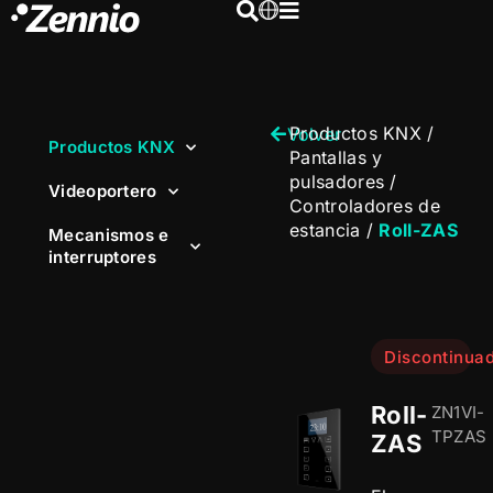
Productos KNX
/
Volver
Productos KNX
Pantallas y
pulsadores
/
Videoportero
Controladores de
estancia
/
Roll-ZAS
Mecanismos e
interruptores
Discontinua
Roll-
ZN1VI-
TPZAS
ZAS