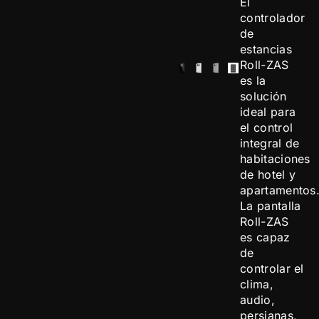
El
controlador
de
estancias
Roll-ZAS
es la
solución
ideal para
el control
integral de
habitaciones
de hotel y
apartamentos
La pantalla
Roll-ZAS
es capaz
de
controlar el
clima,
audio,
persianas,