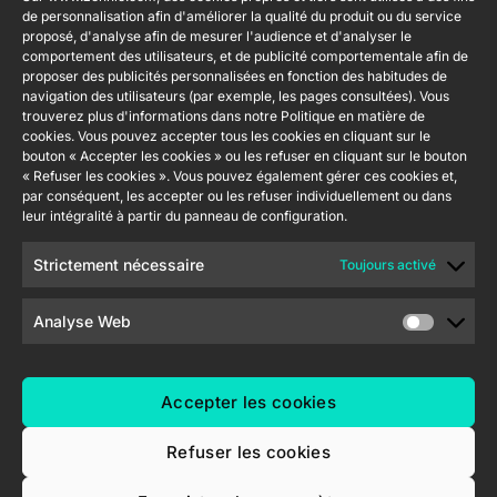
vedette
Mention
info@zennio.com
de personnalisation afin d'améliorer la qualité du produit ou du service
Zennio
légale du site
proposé, d'analyse afin de mesurer l'audience et d'analyser le
Tel: +34 925
Avance y
CX50
web
comportement des utilisateurs, et de publicité comportementale afin de
232 002
Tecnología
proposer des publicités personnalisées en fonction des habitudes de
Politique de
S.L. C/ Río
navigation des utilisateurs (par exemple, les pages consultées). Vous
Rejoignez-
Flat RGB
sécurité de
Jarama, 132.
trouverez plus d'informations dans notre Politique en matière de
1/2/4/6/8
nous
cookies. Vous pouvez accepter tous les cookies en cliquant sur le
l'information
Nave P-8.11,
Newsletter
bouton « Accepter les cookies » ou les refuser en cliquant sur le bouton
45007
Politique de
Bouton
« Refuser les cookies ». Vous pouvez également gérer ces cookies et,
Toledo.
poussoir
confidentialité
par conséquent, les accepter ou les refuser individuellement ou dans
Soft KNX
España
leur intégralité à partir du panneau de configuration.
Politique de
55×55
cookies
Strictement nécessaire
Toujours activé
RemoteBOX
Certifications
et Qualité
Analyse Web
ShutterBOX
Canal éthique
Drive 8CH
Accepter les cookies
Refuser les cookies