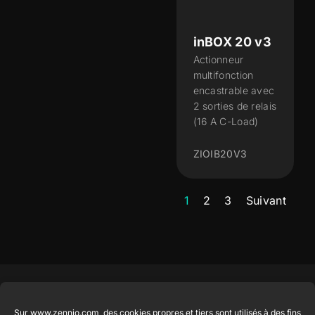
inBOX 20 v3
Actionneur
multifonction
encastrable avec
2 sorties de relais
(16 A C-Load)
ZIOIB20V3
1
2
3
Suivant
Produits en
Légal
Contact
Entreprise
Sur www.zennio.com, des cookies propres et tiers sont utilisés à des fins