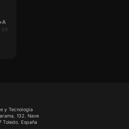
+A
 3,5
e y Tecnología
Jarama, 132. Nave
7 Toledo. España