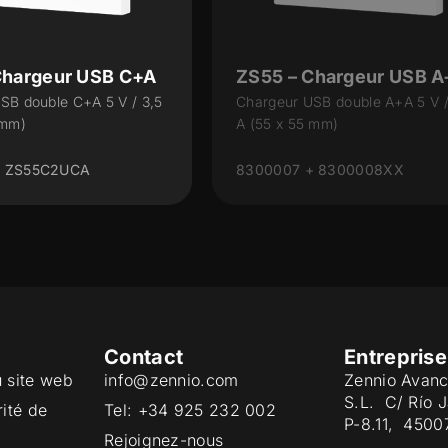
Chargeur USB C+A
ZS55 – Chargeur USB A
SB double C+A 5 V / 3,5
Chargeur USB double A+A 5 V /
 mm)
A (55 x 55 mm)
+ ZS55C2UCA
8300007 + 8300008XX
Contact
Entreprise
u site web
info@zennio.com
Zennio Avanc
S.L. C/ Río 
rité de
Tel: +34 925 232 002
P-8.11, 4500
Rejoignez-nous