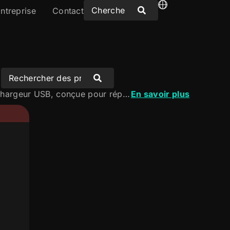
ntreprise
Contact
Découvrez la commodité et l’efficacité avec notre prise murale avec chargeur USB, conçue pour répondre à vos besoins technologiques modernes. Cette solution innovante combine fonctionnalité et design, vous permettant de charger des appareils USB directement depuis le mur. Parcourez notre catalogue et trouvez la prise parfaite pour votre maison ou votre bureau.
En savoir plus