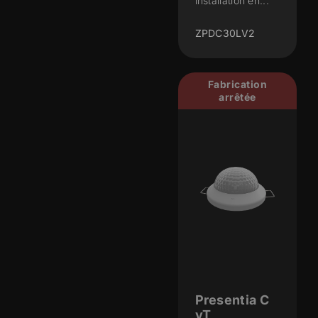
installation en...
ZPDC30LV2
Fabrication
arrêtée
Presentia C
vT