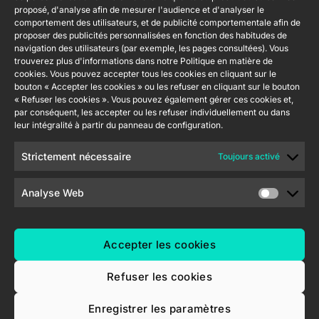
légale du site
proposé, d'analyse afin de mesurer l'audience et d'analyser le
Tel: +34 925
Avance y
CX50
web
comportement des utilisateurs, et de publicité comportementale afin de
232 002
Tecnología
proposer des publicités personnalisées en fonction des habitudes de
Politique de
S.L. C/ Río
navigation des utilisateurs (par exemple, les pages consultées). Vous
Rejoignez-
Flat RGB
sécurité de
Jarama, 132.
trouverez plus d'informations dans notre Politique en matière de
1/2/4/6/8
nous
cookies. Vous pouvez accepter tous les cookies en cliquant sur le
l'information
Nave P-8.11,
Newsletter
bouton « Accepter les cookies » ou les refuser en cliquant sur le bouton
45007
Politique de
Bouton
« Refuser les cookies ». Vous pouvez également gérer ces cookies et,
Toledo.
poussoir
confidentialité
par conséquent, les accepter ou les refuser individuellement ou dans
Soft KNX
España
leur intégralité à partir du panneau de configuration.
Politique de
55×55
cookies
Strictement nécessaire
Toujours activé
RemoteBOX
Certifications
et Qualité
Analyse Web
ShutterBOX
Canal éthique
Drive 8CH
Accepter les cookies
Refuser les cookies
Enregistrer les paramètres
Zennio Avance y Tecnología S.L. © 2026