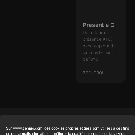
Presentia C
Détecteur de
présence KNX
avec capteur de
luminosité pour
plafond
ZPD-C30L
Produits en
Légal
Contact
Entreprise
Sur www.zennio.com, des cookies propres et tiers sont utilisés à des fins
vedette
Mention
info@zennio.com
de personnalisation afin d'améliorer la qualité du produit ou du service
Zennio