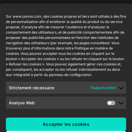
Produits en
Légal
Contact
Entreprise
Sur www.zennio.com, des cookies propres et tiers sont utilisés à des fins
vedette
Mention
info@zennio.com
de personnalisation afin d'améliorer la qualité du produit ou du service
Zennio
légale du site
proposé, d'analyse afin de mesurer l'audience et d'analyser le
Tel: +34 925
Avance y
CX50
web
comportement des utilisateurs, et de publicité comportementale afin de
232 002
Tecnología
proposer des publicités personnalisées en fonction des habitudes de
Politique de
S.L. C/ Río
navigation des utilisateurs (par exemple, les pages consultées). Vous
Rejoignez-
Flat RGB
sécurité de
Jarama, 132.
trouverez plus d'informations dans notre Politique en matière de
1/2/4/6/8
nous
cookies. Vous pouvez accepter tous les cookies en cliquant sur le
l'information
Nave P-8.11,
Newsletter
bouton « Accepter les cookies » ou les refuser en cliquant sur le bouton
45007
Politique de
Bouton
« Refuser les cookies ». Vous pouvez également gérer ces cookies et,
Toledo.
poussoir
confidentialité
par conséquent, les accepter ou les refuser individuellement ou dans
Soft KNX
España
leur intégralité à partir du panneau de configuration.
Politique de
55×55
cookies
Strictement nécessaire
Toujours activé
RemoteBOX
Certifications
et Qualité
Analyse Web
ShutterBOX
Canal éthique
Drive 8CH
Accepter les cookies