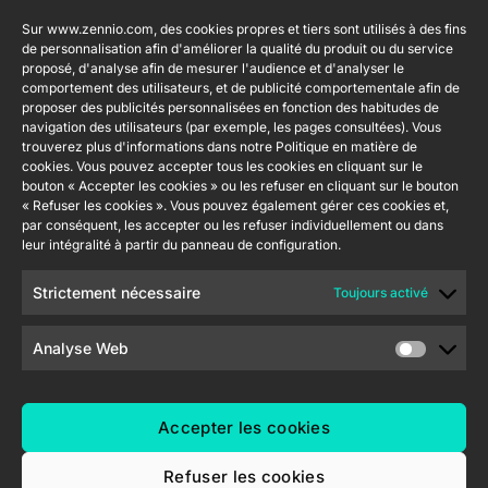
Produits en
Légal
Contact
Entreprise
Sur www.zennio.com, des cookies propres et tiers sont utilisés à des fins
vedette
Mention
info@zennio.com
de personnalisation afin d'améliorer la qualité du produit ou du service
Zennio
légale du site
proposé, d'analyse afin de mesurer l'audience et d'analyser le
Tel: +34 925
Avance y
CX50
web
comportement des utilisateurs, et de publicité comportementale afin de
232 002
Tecnología
proposer des publicités personnalisées en fonction des habitudes de
Politique de
S.L. C/ Río
navigation des utilisateurs (par exemple, les pages consultées). Vous
Rejoignez-
Flat RGB
sécurité de
Jarama, 132.
trouverez plus d'informations dans notre Politique en matière de
1/2/4/6/8
nous
cookies. Vous pouvez accepter tous les cookies en cliquant sur le
l'information
Nave P-8.11,
Newsletter
bouton « Accepter les cookies » ou les refuser en cliquant sur le bouton
45007
Politique de
Bouton
« Refuser les cookies ». Vous pouvez également gérer ces cookies et,
Toledo.
poussoir
confidentialité
par conséquent, les accepter ou les refuser individuellement ou dans
Soft KNX
España
leur intégralité à partir du panneau de configuration.
Politique de
55×55
cookies
Strictement nécessaire
Toujours activé
RemoteBOX
Certifications
et Qualité
Analyse Web
ShutterBOX
Canal éthique
Drive 8CH
Accepter les cookies
Refuser les cookies