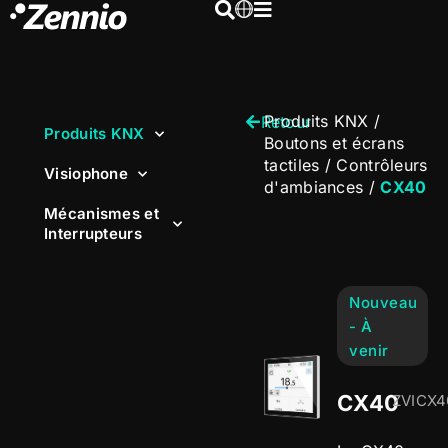
Produits KNX
/
Retour
Produits KNX
Boutons et écrans
tactiles
/
Contrôleurs
Visiophone
d'ambiances
/
CX40
Mécanismes et
Interrupteurs
Nouveau
- À
venir
CX40
ZVICX4