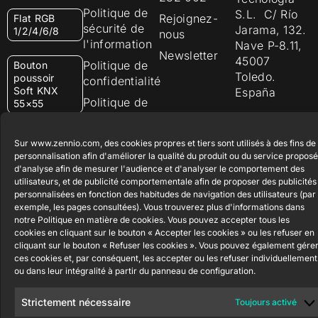
Politique de
S.L. C/ Río
Rejoignez-
Flat RGB
sécurité de
Jarama, 132.
1/2/4/6/8
nous
l'information
Nave P-8.11,
Newsletter
45007
Politique de
Bouton
Toledo.
poussoir
confidentialité
Soft KNX
España
Politique de
55×55
cookies
RemoteBOX
Certifications
Sur www.zennio.com, des cookies propres et tiers sont utilisés à des fins de
et Qualité
personnalisation afin d'améliorer la qualité du produit ou du service proposé
d'analyse afin de mesurer l'audience et d'analyser le comportement des
ShutterBOX
Canal éthique
utilisateurs, et de publicité comportementale afin de proposer des publicités
Drive 8CH
personnalisées en fonction des habitudes de navigation des utilisateurs (par
exemple, les pages consultées). Vous trouverez plus d'informations dans
notre Politique en matière de cookies. Vous pouvez accepter tous les
cookies en cliquant sur le bouton « Accepter les cookies » ou les refuser en
cliquant sur le bouton « Refuser les cookies ». Vous pouvez également gére
ces cookies et, par conséquent, les accepter ou les refuser individuellement
ou dans leur intégralité à partir du panneau de configuration.
Zennio Avance y Tecnología S.L. © 2026
Strictement nécessaire
Toujours activé