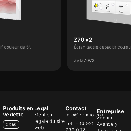
Z70 v2
Écran tactile capacitif couleur de 7".
ZVIZ70V2
Produits en
Légal
Contact
Entreprise
vedette
Mention
info@zennio.com
Zennio
légale du site
Tel: +34 925
Avance y
CX50
web
232 002
Tecnología