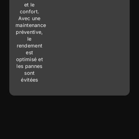
et le
confort.
Avec une
maintenance
préventive,
le
rendement
est
optimisé et
les pannes
sont
évitées