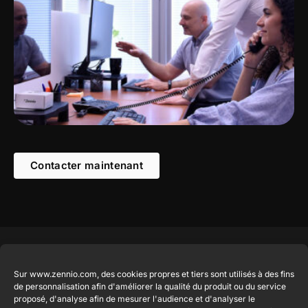
Contacter maintenant
Produits en
Légal
Contact
Entreprise
Sur www.zennio.com, des cookies propres et tiers sont utilisés à des fins
vedette
Mention
info@zennio.com
de personnalisation afin d'améliorer la qualité du produit ou du service
Zennio
légale du site
proposé, d'analyse afin de mesurer l'audience et d'analyser le
Tel: +34 925
Avance y
CX50