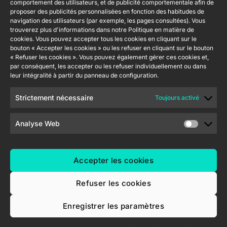
web
comportement des utilisateurs, et de publicité comportementale afin de
232 002
Tecnología
proposer des publicités personnalisées en fonction des habitudes de
Politique de
S.L. C/ Río
navigation des utilisateurs (par exemple, les pages consultées). Vous
Rejoignez-
Flat RGB
sécurité de
Jarama, 132.
trouverez plus d'informations dans notre Politique en matière de
1/2/4/6/8
nous
cookies. Vous pouvez accepter tous les cookies en cliquant sur le
l'information
Nave P-8.11,
Newsletter
bouton « Accepter les cookies » ou les refuser en cliquant sur le bouton
45007
Politique de
Bouton
« Refuser les cookies ». Vous pouvez également gérer ces cookies et,
Toledo.
poussoir
confidentialité
par conséquent, les accepter ou les refuser individuellement ou dans
Soft KNX
España
leur intégralité à partir du panneau de configuration.
Politique de
55×55
cookies
Strictement nécessaire
Toujours activé
RemoteBOX
Certifications
et Qualité
Analyse Web
ShutterBOX
Canal éthique
Drive 8CH
Accepter les cookies
Refuser les cookies
Enregistrer les paramètres
Zennio Avance y Tecnología S.L. © 2026