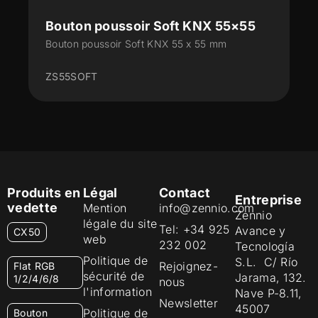
Bouton poussoir Soft KNX 55×55
Bouton poussoir Soft KNX 55 x 55 mm
ZS55SOFT
Produits en
Légal
Contact
Entreprise
vedette
Mention
info@zennio.com
Zennio
légale du site
Tel: +34 925
Avance y
CX50
web
232 002
Tecnología
Politique de
S.L. C/ Río
Rejoignez-
Flat RGB
sécurité de
Jarama, 132.
1/2/4/6/8
nous
l'information
Nave P-8.11,
Newsletter
45007
Politique de
Bouton