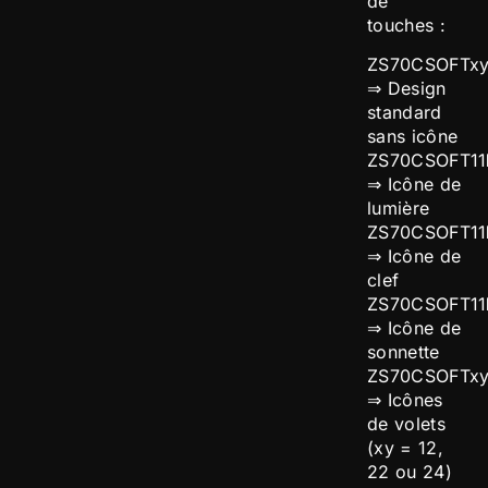
de
touches :
ZS70CSOFTx
⇒ Design
standard
sans icône
ZS70CSOFT11
⇒ Icône de
lumière
ZS70CSOFT11
⇒ Icône de
clef
ZS70CSOFT11
⇒ Icône de
sonnette
ZS70CSOFTx
⇒ Icônes
de volets
(xy = 12,
22 ou 24)