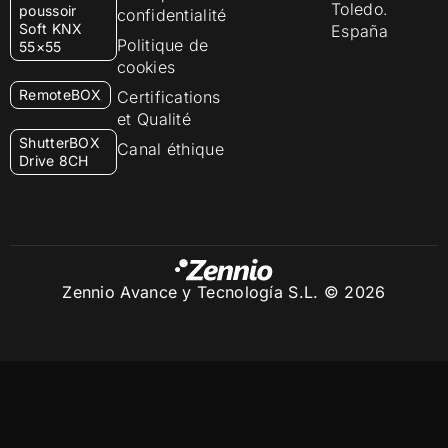
Toledo.
poussoir
confidentialité
Soft KNX
España
Politique de
55×55
cookies
RemoteBOX
Certifications
et Qualité
ShutterBOX
Canal éthique
Drive 8CH
Zennio Avance y Tecnología S.L. © 2026