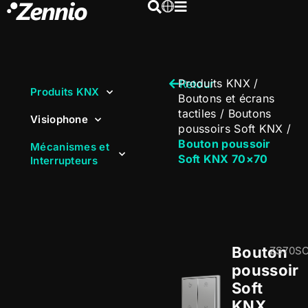
Produits KNX
/
Retour
Produits KNX
Boutons et écrans
tactiles
/
Boutons
Visiophone
poussoirs Soft KNX
/
Bouton poussoir
Mécanismes et
Soft KNX 70×70
Interrupteurs
Bouton
ZS70S
poussoir
Soft
KNX