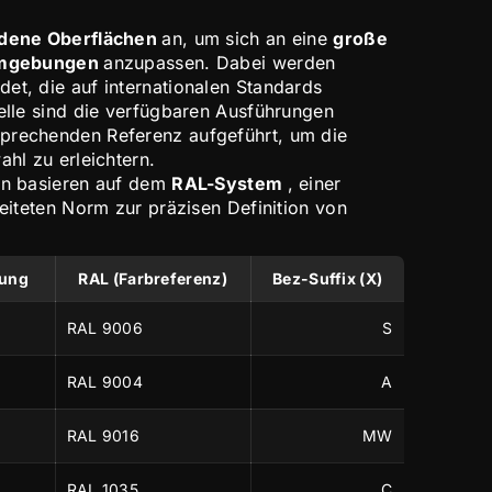
dene Oberflächen
an, um sich an eine
große
 Umgebungen
anzupassen. Dabei werden
et, die auf internationalen Standards
belle sind die verfügbaren Ausführungen
prechenden Referenz aufgeführt, um die
ahl zu erleichtern.
en basieren auf dem
RAL-System
, einer
reiteten Norm zur präzisen Definition von
nung
RAL (Farbreferenz)
Bez-Suffix (X)
RAL 9006
S
RAL 9004
A
RAL 9016
MW
RAL 1035
C