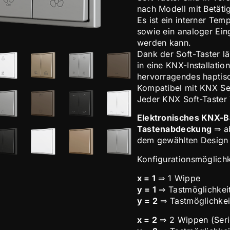
nach Modell mit Betäti
Es ist ein interner Tem
sowie ein analoger Ein
werden kann.
Dank der Soft-Taster lä
in eine KNX-Installation
hervorragendes haptisc
Kompatibel mit KNX Se
Jeder KNX Soft-Taster
Elektronisches KNX-B
Tastenabdeckung
⇒ ab
dem gewählten Design
Konfigurationsmöglichk
x = 1
⇒ 1 Wippe
y = 1
⇒ Tastmöglichkeit
y = 2
⇒ Tastmöglichkei
x = 2
⇒ 2 Wippen (Ser