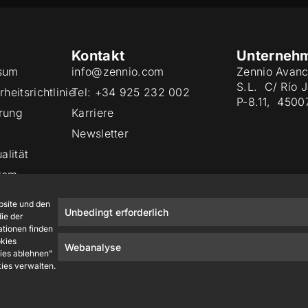
Kontakt
Unterneh
sum
info@zennio.com
Zennio Avanc
S.L. C/ Río 
heitsrichtlinie
Tel: +34 925 232 002
P-8.11, 4500
rung
Karriere
Newsletter
alität
tem
site und den
Unbedingt erforderlich
ie der
ationen finden
okies
Webanalyse
kies ablehnen"
kies verwalten.
Zennio Avance y Tecnología S.L. © 2026