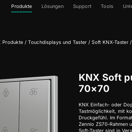
Produkte
Lösungen
Support
Tools
Unt
 Produkte
/
Touchdisplays und Taster
/
Soft KNX-Taster
KNX Soft p
70×70
KNX Einfach- oder Dopp
Tastmöglichkeit, mit k
Druckgefühl. Im Forma
Zennio ZS70-Rahmen un
Soft-Taster sind in Vers