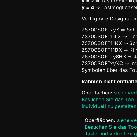
y = 2
⇒ Tastmöglichkei
y = 4
⇒ Tastmöglichkei
Verfügbare Designs fü
ZS70CSOFTxyX ⇒ Schli
ZS70CSOFT11
L
X ⇒ Lic
ZS70CSOFT11
K
X ⇒ Sc
ZS70CSOFT11
D
X ⇒ Kl
ZS70CSOFTxy
SH
X ⇒ J
ZS70CSOFTxyX
C
⇒ Ind
Symbolen über das To
Rahmen nicht enthalt
Oberflächen:
siehe ve
Besuchen Sie das Tool 
individuell zu gestalten
Oberflächen:
siehe v
Besuchen Sie das Tool
Taster individuell zu 