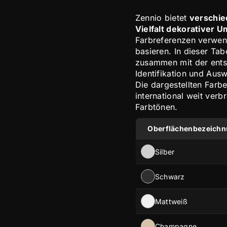
Zennio bietet
verschie
Vielfalt dekorativer
Farbreferenzen verwend
basieren. In dieser Ta
zusammen mit der ents
Identifikation und Ausw
Die dargestellten Farb
international weit verb
Farbtönen.
Oberflächenbezeich
Silber
Schwarz
Mattweiß
Champagne