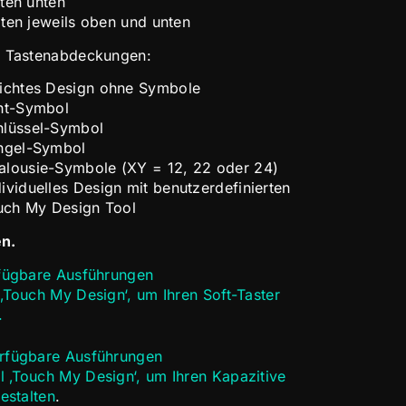
ten unten
ten jeweils oben und unten
r Tastenabdeckungen:
chtes Design ohne Symbole
ht-Symbol
hlüssel-Symbol
ingel-Symbol
alousie-Symbole (XY = 12, 22 oder 24)
ividuelles Design mit benutzerdefinierten
uch My Design Tool
en.
rfügbare Ausführungen
‚Touch My Design‘, um Ihren Soft-Taster
.
erfügbare Ausführungen
 ‚Touch My Design‘, um Ihren Kapazitive
gestalten
.