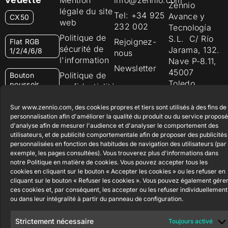
Zennio
légale du site
Tel: +34 925
Avance y
CX50
web
232 002
Tecnología
Politique de
S.L. C/ Río
Rejoignez-
Flat RGB
sécurité de
Jarama, 132.
1/2/4/6/8
nous
l'information
Nave P-8.11,
Newsletter
45007
Politique de
Bouton
Toledo.
poussoir
confidentialité
Soft KNX
España
Politique de
55×55
Sur www.zennio.com, des cookies propres et tiers sont utilisés à des fins de
cookies
personnalisation afin d'améliorer la qualité du produit ou du service proposé
d'analyse afin de mesurer l'audience et d'analyser le comportement des
RemoteBOX
Certifications
utilisateurs, et de publicité comportementale afin de proposer des publicités
et Qualité
personnalisées en fonction des habitudes de navigation des utilisateurs (par
ShutterBOX
exemple, les pages consultées). Vous trouverez plus d'informations dans
Canal éthique
Drive 8CH
notre Politique en matière de cookies. Vous pouvez accepter tous les
cookies en cliquant sur le bouton « Accepter les cookies » ou les refuser en
cliquant sur le bouton « Refuser les cookies ». Vous pouvez également gére
ces cookies et, par conséquent, les accepter ou les refuser individuellement
ou dans leur intégralité à partir du panneau de configuration.
Strictement nécessaire
Toujours activé
Zennio Avance y Tecnología S.L. © 2026