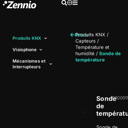
Produits KNX
/
Retour
Produits KNX
Capteurs
/
Température et
Visiophone
humidité
/
Sonde de
température
Mécanismes et
Interrupteurs
Sonde
990001
de
températ
Sonde de