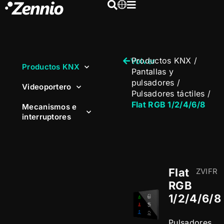
Productos KNX
/
Volver
Productos KNX
Pantallas y
pulsadores
/
Videoportero
Pulsadores táctiles
/
Flat RGB 1/2/4/6/8
Mecanismos e
interruptores
Flat
ZVIFR
RGB
1/2/4/6/8
Pulsadores