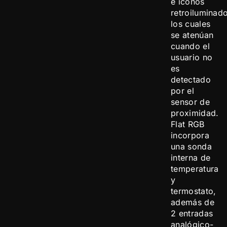
e iconos
retroiluminad
los cuales
se atenúan
cuando el
usuario no
es
detectado
por el
sensor de
proximidad.
Flat RGB
incorpora
una sonda
interna de
temperatura
y
termostato,
además de
2 entradas
analógico-