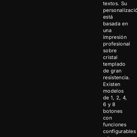
textos. Su
personalizaci
está
basada en
una
impresión
profesional
sobre
cristal
templado
de gran
resistencia.
Existen
modelos
de 1, 2, 4,
6 y 8
botones
con
funciones
configurables