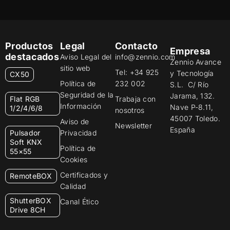
Productos
Legal
Contacto
Empresa
destacados
Aviso Legal del
info@zennio.com
Zennio Avance
sitio web
Tel: +34 925
y Tecnología
CX50
Política de
232 002
S.L. C/ Río
Seguridad de la
Jarama, 132.
Flat RGB
Trabaja con
Información
Nave P-8.11,
1/2/4/6/8
nosotros
45007 Toledo.
Aviso de
Newsletter
España
Pulsador
Privacidad
Soft KNX
Política de
55×55
Cookies
Certificados y
RemoteBOX
Calidad
ShutterBOX
Canal Ético
Drive 8CH