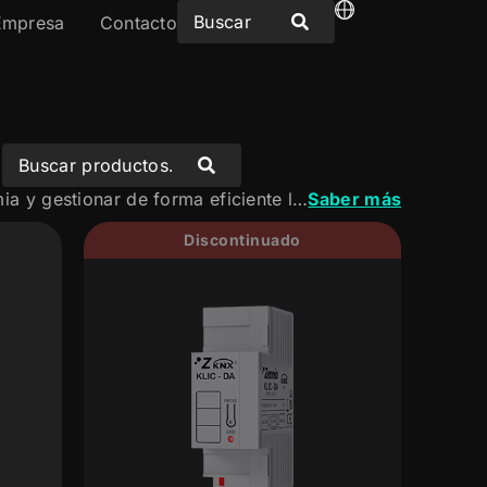
Empresa
Contacto
Descubre nuestras soluciones KNX para integrar sistemas de aerotermia y gestionar de forma eficiente la calefacción, la refrigeración y el agua caliente sanitaria. Un control centralizado que mejora el confort y optimiza el consumo energético.
Saber más
Discontinuado