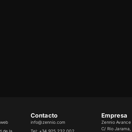
Contacto
Empresa
o web
info@zennio.com
Zennio Avance 
C/ Río Jarama,
d de la
Tel: +34 925 232 002