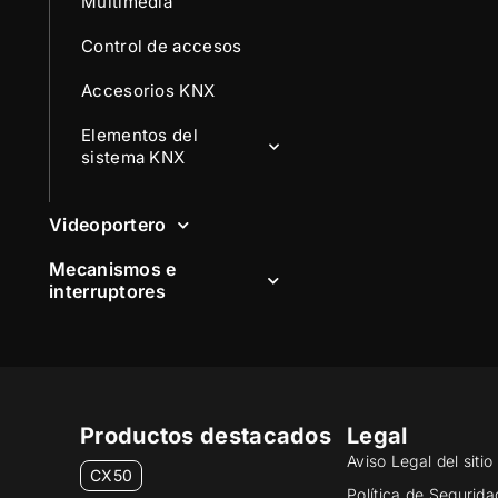
Multimedia
Control de accesos
Accesorios KNX
Elementos del
sistema KNX
Videoportero
Mecanismos e
interruptores
Productos destacados
Legal
Aviso Legal del siti
CX50
Política de Segurida