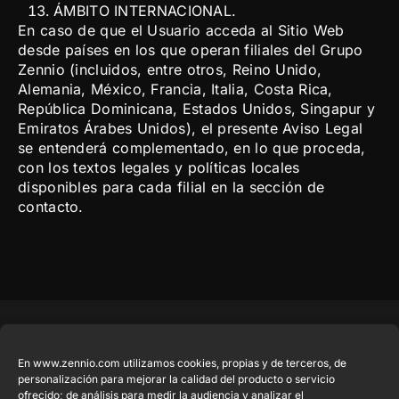
ÁMBITO INTERNACIONAL.
En caso de que el Usuario acceda al Sitio Web
desde países en los que operan filiales del Grupo
Zennio (incluidos, entre otros, Reino Unido,
Alemania, México, Francia, Italia, Costa Rica,
República Dominicana, Estados Unidos, Singapur y
Emiratos Árabes Unidos), el presente Aviso Legal
se entenderá complementado, en lo que proceda,
con los textos legales y políticas locales
disponibles para cada filial en la sección de
contacto.
Productos
Legal
Contacto
Empresa
destacados
En www.zennio.com utilizamos cookies, propias y de terceros, de
Aviso Legal del
info@zennio.com
Zennio Avance
personalización para mejorar la calidad del producto o servicio
sitio web
Tel: +34 925
y Tecnología
CX50
ofrecido; de análisis para medir la audiencia y analizar el