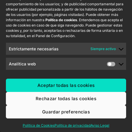
Política de
232 002
comportamiento de los usuarios; y de publicidad comportamental para
S.L. C/ Río
ofrecer publicidad personalizada a partir de los hábitos de navegación
Seguridad de la
Jarama, 132.
Flat RGB
Trabaja con
de los usuarios (por ejemplo, páginas visitadas). Puede obtener más
Información
Nave P-8.11,
1/2/4/6/8
nosotros
información en nuestra
Política de cookies
. Entendemos que acepta el
45007 Toledo.
uso de cookies en caso de que siga navegando. Puede gestionar estas
Aviso de
Newsletter
España
cookies y, por lo tanto, aceptarlas o rechazarlas de forma unitaria o en
Pulsador
Privacidad
su totalidad, en el Panel de Configuración.
Soft KNX
Política de
55×55
Cookies
Estrictamente necesarias
Siempre activo
Certificados y
RemoteBOX
Calidad
Analítica web
ShutterBOX
Canal Ético
Drive 8CH
Aceptar todas las cookies
Rechazar todas las cookies
Guardar preferencias
Zennio Avance y Tecnología S.L. © 2026
Política de Cookies
Política de privacidad
Aviso Legal