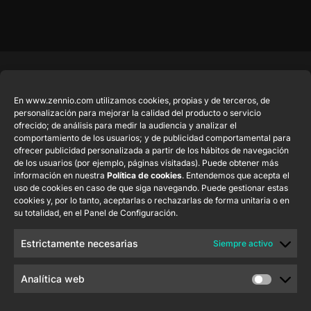
Productos
Legal
Contacto
Empresa
destacados
En www.zennio.com utilizamos cookies, propias y de terceros, de
Aviso Legal del
info@zennio.com
Zennio Avance
personalización para mejorar la calidad del producto o servicio
sitio web
Tel: +34 925
y Tecnología
CX50
ofrecido; de análisis para medir la audiencia y analizar el
Política de
232 002
comportamiento de los usuarios; y de publicidad comportamental para
S.L. C/ Río
ofrecer publicidad personalizada a partir de los hábitos de navegación
Seguridad de la
Jarama, 132.
Flat RGB
Trabaja con
de los usuarios (por ejemplo, páginas visitadas). Puede obtener más
Información
Nave P-8.11,
1/2/4/6/8
nosotros
información en nuestra
Política de cookies
. Entendemos que acepta el
45007 Toledo.
uso de cookies en caso de que siga navegando. Puede gestionar estas
Aviso de
Newsletter
España
cookies y, por lo tanto, aceptarlas o rechazarlas de forma unitaria o en
Pulsador
Privacidad
su totalidad, en el Panel de Configuración.
Soft KNX
Política de
55×55
Cookies
Estrictamente necesarias
Siempre activo
Certificados y
RemoteBOX
Calidad
Analítica web
ShutterBOX
Canal Ético
Drive 8CH