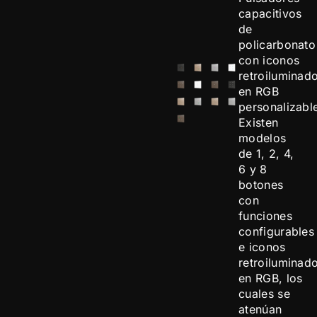
capacitivos
de
policarbonato
con iconos
retroiluminad
en RGB
personalizabl
Existen
modelos
de 1, 2, 4,
6 y 8
botones
con
funciones
configurables
e iconos
retroiluminad
en RGB, los
cuales se
atenúan