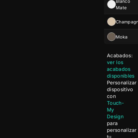
Blanco
Mate
Champag
Moka
Acabados:
ver los
acabados
disponibles
Personalizar
dispositivo
con
Touch-
My
Design
para
personalizar
tu