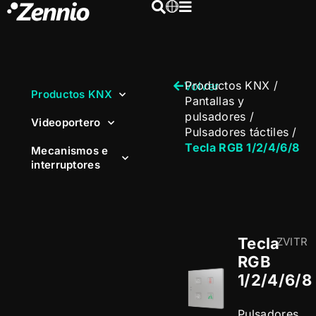
Productos KNX
/
Volver
Productos KNX
Pantallas y
pulsadores
/
Videoportero
Pulsadores táctiles
/
Tecla RGB 1/2/4/6/8
Mecanismos e
interruptores
Tecla
ZVITR
RGB
1/2/4/6/8
Pulsadores