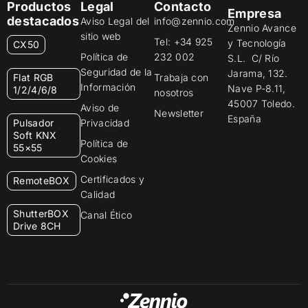
Productos
Legal
Contacto
Empresa
destacados
Aviso Legal del
info@zennio.com
Zennio Avance
sitio web
Tel: +34 925
y Tecnología
CX50
Política de
232 002
S.L. C/ Río
Seguridad de la
Jarama, 132.
Flat RGB
Trabaja con
Información
Nave P-8.11,
1/2/4/6/8
nosotros
45007 Toledo.
Aviso de
Newsletter
España
Pulsador
Privacidad
Soft KNX
Política de
55×55
Cookies
Certificados y
RemoteBOX
Calidad
ShutterBOX
Canal Ético
Drive 8CH