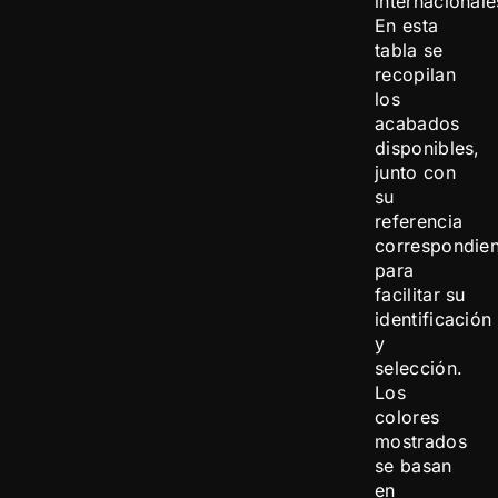
internacionale
En esta
tabla se
recopilan
los
acabados
disponibles,
junto con
su
referencia
correspondien
para
facilitar su
identificación
y
selección.
Los
colores
mostrados
se basan
en