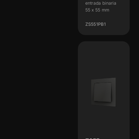
entrada binaria
55 x 55 mm
ZS551PB1