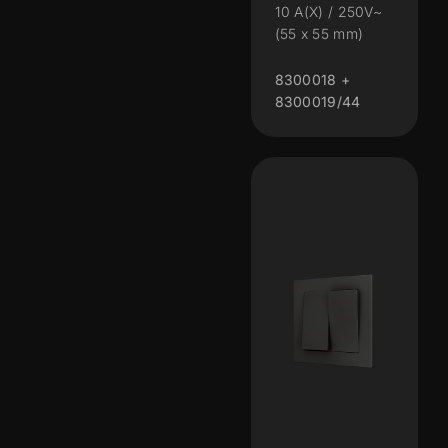
10 A(X) / 250V~
(55 x 55 mm)
8300018 +
8300019/44