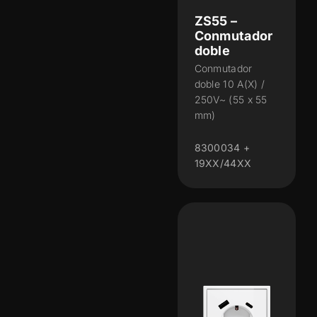
ZS55 –
Conmutador
doble
Conmutador
doble 10 A(X) /
250V~ (55 x 55
mm)
8300034 +
19XX/44XX