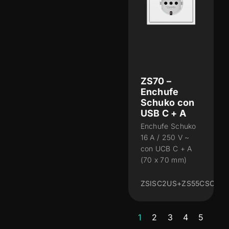
ZS70 –
Enchufe
Schuko con
USB C + A
Enchufe Schuko
16 A / 250 V ~
con UCB C + A
(70 x 70 mm)
ZSISC2US+ZS55CSC2U
1
2
3
4
5