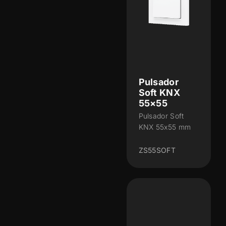
Pulsador
Soft KNX
55×55
Pulsador Soft
KNX 55x55 mm
ZS55SOFT