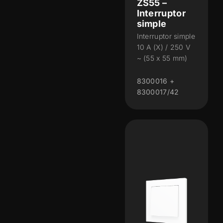
ZS55 –
Interruptor
simple
Interruptor simple
10 A (X) / 250 V
~ (55 x 55 mm)
8300016 +
8300017/42