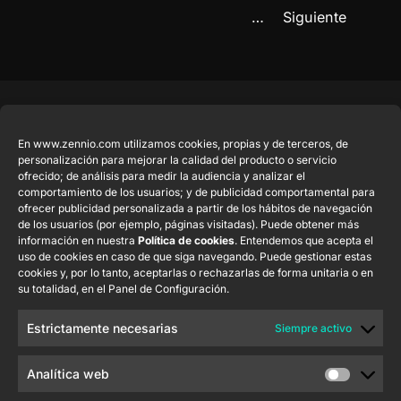
…
Siguiente
Productos
Legal
Contacto
Empresa
destacados
En www.zennio.com utilizamos cookies, propias y de terceros, de
Aviso Legal del
info@zennio.com
Zennio Avance
personalización para mejorar la calidad del producto o servicio
sitio web
Tel: +34 925
y Tecnología
CX50
ofrecido; de análisis para medir la audiencia y analizar el
Política de
232 002
comportamiento de los usuarios; y de publicidad comportamental para
S.L. C/ Río
ofrecer publicidad personalizada a partir de los hábitos de navegación
Seguridad de la
Jarama, 132.
Flat RGB
Trabaja con
de los usuarios (por ejemplo, páginas visitadas). Puede obtener más
Información
Nave P-8.11,
1/2/4/6/8
nosotros
información en nuestra
Política de cookies
. Entendemos que acepta el
45007 Toledo.
uso de cookies en caso de que siga navegando. Puede gestionar estas
Aviso de
Newsletter
España
cookies y, por lo tanto, aceptarlas o rechazarlas de forma unitaria o en
Pulsador
Privacidad
su totalidad, en el Panel de Configuración.
Soft KNX
Política de
55×55
Cookies
Estrictamente necesarias
Siempre activo
Certificados y
RemoteBOX
Calidad
Analítica web
ShutterBOX
Canal Ético