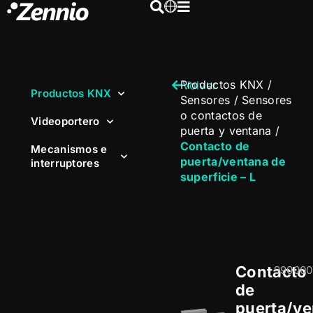
Productos KNX
/
Volver
Productos KNX
Sensores
/
Sensores
o contactos de
Videoportero
puerta y ventana
/
Contacto de
Mecanismos e
puerta/ventana de
interruptores
superficie – L
Contacto
990000
de
puerta/ve