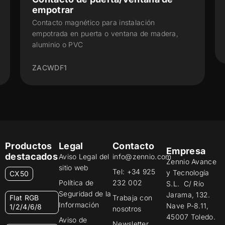
empotrar
Contacto magnético para instalación
empotrada en puerta o ventana de madera,
aluminio o PVC
ZACWDF1
Productos
Legal
Contacto
Empresa
destacados
Aviso Legal del
info@zennio.com
Zennio Avance
sitio web
Tel: +34 925
y Tecnología
CX50
Política de
232 002
S.L. C/ Río
Seguridad de la
Jarama, 132.
Flat RGB
Trabaja con
Información
Nave P-8.11,
1/2/4/6/8
nosotros
45007 Toledo.
Aviso de
Newsletter