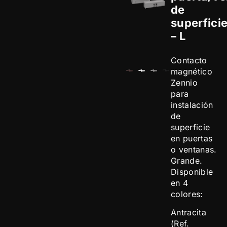
de
superfici
– L
Contacto
magnético
Zennio
para
instalación
de
superficie
en puertas
o ventanas.
Grande.
Disponible
en 4
colores:
Antracita
(Ref.