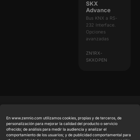
SKX
Advance
Bus KNX a RS-
232 Interface.
Opciones
avanzadas
ZN1RX-
SKXOPEN
Productos
Legal
Contacto
Empresa
destacados
En www.zennio.com utilizamos cookies, propias y de terceros, de
Aviso Legal del
info@zennio.com
Zennio Avance
personalización para mejorar la calidad del producto o servicio
sitio web
Tel: +34 925
y Tecnología
CX50
ofrecido; de análisis para medir la audiencia y analizar el
Política de
232 002
comportamiento de los usuarios; y de publicidad comportamental para
S.L. C/ Río