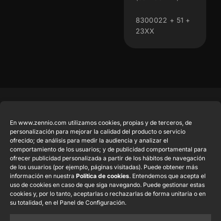
8300022 + 51 +
23XX
Productos
Legal
Contacto
Empresa
destacados
En www.zennio.com utilizamos cookies, propias y de terceros, de
Aviso Legal del
info@zennio.com
Zennio Avance
personalización para mejorar la calidad del producto o servicio
sitio web
Tel: +34 925
y Tecnología
CX50
ofrecido; de análisis para medir la audiencia y analizar el
Política de
232 002
comportamiento de los usuarios; y de publicidad comportamental para
S.L. C/ Río
ofrecer publicidad personalizada a partir de los hábitos de navegación
Seguridad de la
Jarama, 132.
Flat RGB
Trabaja con
de los usuarios (por ejemplo, páginas visitadas). Puede obtener más
Información
Nave P-8.11,
1/2/4/6/8
nosotros
información en nuestra
Política de cookies
. Entendemos que acepta el
45007 Toledo.
uso de cookies en caso de que siga navegando. Puede gestionar estas
Aviso de
Newsletter
España
cookies y, por lo tanto, aceptarlas o rechazarlas de forma unitaria o en
Pulsador
Privacidad
su totalidad, en el Panel de Configuración.
Soft KNX
Política de
55×55