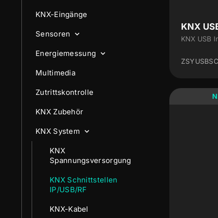
KNX-Eingänge
KNX US
Sensoren
KNX USB In
Energiemessung
ZSYUSBS
Multimedia
Zutrittskontrolle
N
KNX Zubehör
KNX System
KNX
Spannungsversorgung
KNX Schnittstellen
IP/USB/RF
KNX-Kabel