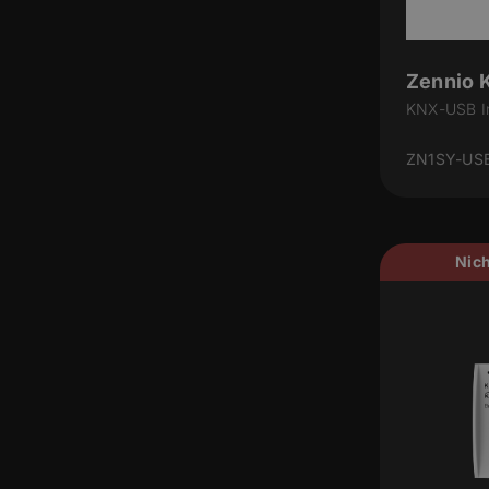
Zennio 
KNX-USB I
ZN1SY-US
Nich