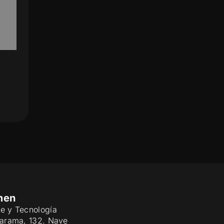
men
e y Tecnología
Jarama, 132. Nave