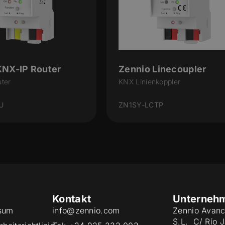
KNX-IP Router
Zennio Linecoupler
ter
KNX Linienkoppler
U
ZN1SY-LCTP
Kontakt
Unterneh
sum
info@zennio.com
Zennio Avanc
S.L. C/ Río 