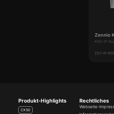
Zennio 
KNX-IP Rou
ZSY-IP-RO
Produkt-Highlights
Rechtliches
Webseite-Impres
CX50