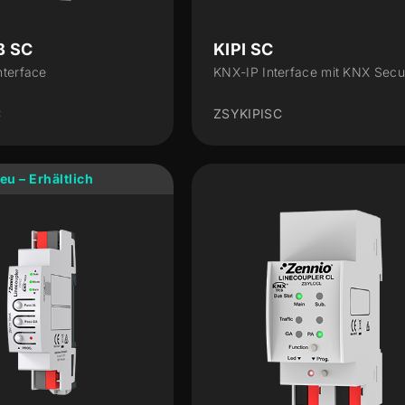
B SC
KIPI SC
terface
KNX-IP Interface mit KNX Secu
C
ZSYKIPISC
eu – Erhältlich