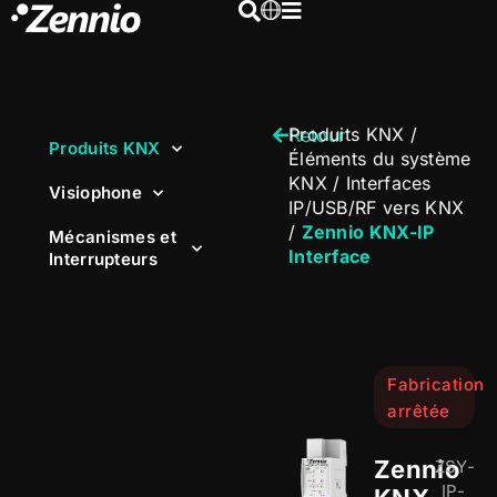
Produits KNX
/
Retour
Produits KNX
Éléments du système
KNX
/
Interfaces
Visiophone
IP/USB/RF vers KNX
/
Zennio KNX-IP
Mécanismes et
Interface
Interrupteurs
Fabrication
arrêtée
Zennio
ZSY-
IP-