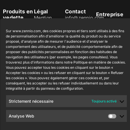
Produits en
Légal
Contact
Entreprise
vedette
Mention
info@zennio.com
Zennio
légale du site
Tel: +34 925
Avance y
CX50
web
Sur www.zennio.com, des cookies propres et tiers sont utilisés à des fins
232 002
Tecnología
de personnalisation afin d'améliorer la qualité du produit ou du service
Politique de
S.L. C/ Río
Rejoignez-
Flat RGB
proposé, d'analyse afin de mesurer l'audience et d'analyser le
sécurité de
Jarama, 132.
1/2/4/6/8
comportement des utilisateurs, et de publicité comportementale afin de
nous
l'information
proposer des publicités personnalisées en fonction des habitudes de
Nave P-8.11,
Newsletter
navigation des utilisateurs (par exemple, les pages consultées). Vous
45007
Politique de
Bouton
trouverez plus d'informations dans notre Politique en matière de cookies.
Toledo.
poussoir
confidentialité
Vous pouvez accepter tous les cookies en cliquant sur le bouton «
Soft KNX
España
Accepter les cookies » ou les refuser en cliquant sur le bouton « Refuser
Politique de
55×55
les cookies ». Vous pouvez également gérer ces cookies et, par
cookies
conséquent, les accepter ou les refuser individuellement ou dans leur
intégralité à partir du panneau de configuration.
RemoteBOX
Certifications
et Qualité
Strictement nécessaire
Toujours activé
ShutterBOX
Canal éthique
Drive 8CH
Analyse Web