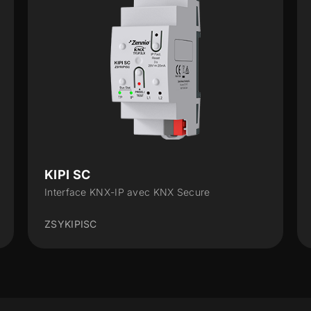
IP Router CL
IP avec KNX Secure
Router KNX-IP
ZSYIPRCL