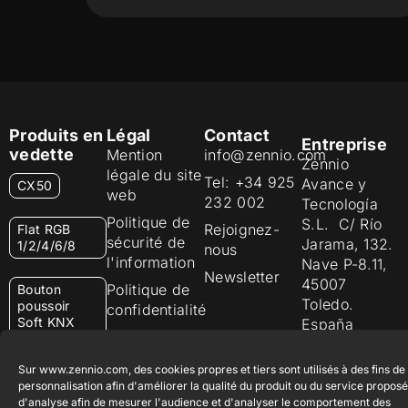
Produits en
Légal
Contact
Entreprise
vedette
Mention
info@zennio.com
Zennio
légale du site
Tel: +34 925
Avance y
CX50
web
232 002
Tecnología
Politique de
S.L. C/ Río
Rejoignez-
Flat RGB
sécurité de
Jarama, 132.
1/2/4/6/8
nous
l'information
Nave P-8.11,
Newsletter
45007
Politique de
Bouton
Toledo.
poussoir
confidentialité
Soft KNX
España
Politique de
55×55
cookies
Sur www.zennio.com, des cookies propres et tiers sont utilisés à des fins de
RemoteBOX
Certifications
personnalisation afin d'améliorer la qualité du produit ou du service proposé
d'analyse afin de mesurer l'audience et d'analyser le comportement des
et Qualité