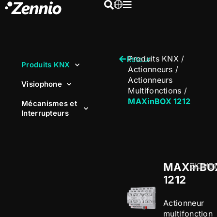
Produits KNX
/
Retour
Produits KNX
Actionneurs
/
Actionneurs
Visiophone
Multifonctions
/
MAXinBOX 1212
Mécanismes et
Interrupteurs
MAXinBO
ZIOMB1
1212
Actionneur
multifonction