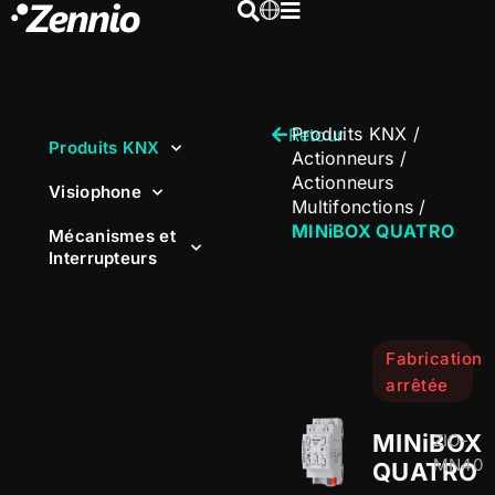
Produits KNX
/
Retour
Produits KNX
Actionneurs
/
Actionneurs
Visiophone
Multifonctions
/
MINiBOX QUATRO
Mécanismes et
Interrupteurs
Fabrication
arrêtée
MINiBOX
ZIO-
MN40
QUATRO