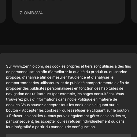
ZIOMB8V4
Produits en
Légal
Contact
Entreprise
Sur www.zennio.com, des cookies propres et tiers sont utilisés à des fins
vedette
Mention
info@zennio.com
de personnalisation afin d'améliorer la qualité du produit ou du service
Zennio
légale du site
proposé, d'analyse afin de mesurer l'audience et d'analyser le
Tel: +34 925
Avance y
CX50
web
comportement des utilisateurs, et de publicité comportementale afin de
232 002
Tecnología
proposer des publicités personnalisées en fonction des habitudes de
Politique de
S.L. C/ Río
navigation des utilisateurs (par exemple, les pages consultées). Vous
Rejoignez-
Flat RGB
sécurité de
Jarama, 132.
trouverez plus d'informations dans notre Politique en matière de
1/2/4/6/8
nous
cookies. Vous pouvez accepter tous les cookies en cliquant sur le
l'information
Nave P-8.11,
Newsletter
bouton « Accepter les cookies » ou les refuser en cliquant sur le bouton
45007
Politique de
Bouton
« Refuser les cookies ». Vous pouvez également gérer ces cookies et,
Toledo.
poussoir
confidentialité
par conséquent, les accepter ou les refuser individuellement ou dans
Soft KNX
España
leur intégralité à partir du panneau de configuration.
Politique de
55×55