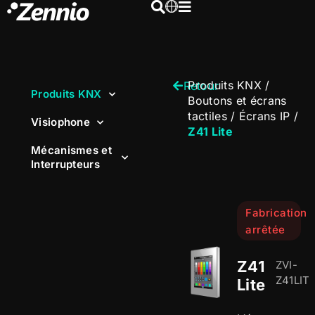
Produits KNX
/
Retour
Produits KNX
Boutons et écrans
tactiles
/
Écrans IP
/
Visiophone
Z41 Lite
Mécanismes et
Interrupteurs
Fabrication
arrêtée
Z41
ZVI-
Z41LIT
Lite