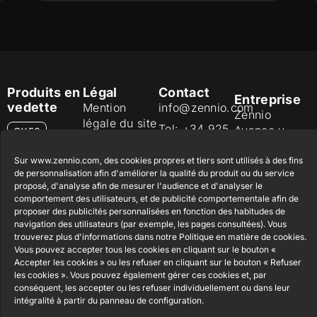
Produits en
Légal
Contact
Entreprise
vedette
Mention
info@zennio.com
Zennio
légale du site
Tel: +34 925
Avance y
CX50
web
232 002
Tecnología
Politique de
S.L. C/ Río
Sur www.zennio.com, des cookies propres et tiers sont utilisés à des fins
Rejoignez-
Flat RGB
de personnalisation afin d'améliorer la qualité du produit ou du service
sécurité de
Jarama, 132.
1/2/4/6/8
nous
proposé, d'analyse afin de mesurer l'audience et d'analyser le
l'information
Nave P-8.11,
comportement des utilisateurs, et de publicité comportementale afin de
Newsletter
45007
Politique de
proposer des publicités personnalisées en fonction des habitudes de
Bouton
Toledo.
navigation des utilisateurs (par exemple, les pages consultées). Vous
poussoir
confidentialité
trouverez plus d'informations dans notre Politique en matière de cookies.
Soft KNX
España
Politique de
Vous pouvez accepter tous les cookies en cliquant sur le bouton «
55×55
Accepter les cookies » ou les refuser en cliquant sur le bouton « Refuser
cookies
les cookies ». Vous pouvez également gérer ces cookies et, par
RemoteBOX
Certifications
conséquent, les accepter ou les refuser individuellement ou dans leur
et Qualité
intégralité à partir du panneau de configuration.