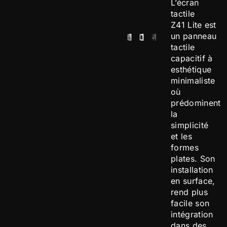
L’écran
tactile
Z41 Lite est
un panneau
tactile
capacitif à
esthétique
minimaliste
où
prédominent
la
simplicité
et les
formes
plates. Son
installation
en surface,
rend plus
facile son
intégration
dans des