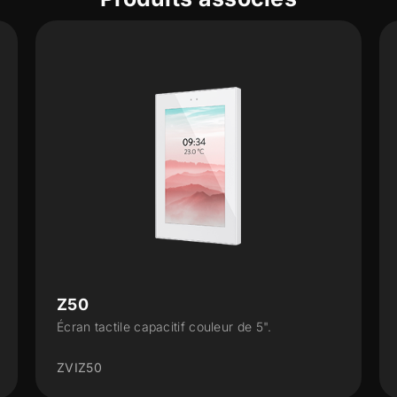
Z70 v2
 de 5".
Écran tactile capacitif couleur de 7".
ZVIZ70V2