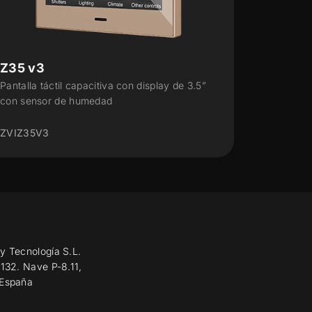
Z70 v2
Pantalla táctil capacitiva a color de 7".
ZVIZ70V2
y Tecnología S.L.
 132. Nave P-8.11,
 España