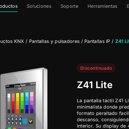
oductos
Soluciones
Soporte
Herramientas
ductos KNX
/
Pantallas y pulsadores
/
Pantallas IP
/
Z41 Li
Discontinuado
Z41 Lite
La pantalla táctil Z41 L
minimalista donde pred
formato peraltado facil
descanso, consiguiendo
interior. Su display de 