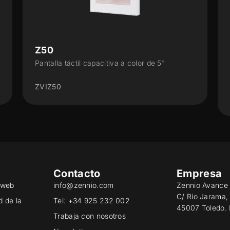
Z35 v3
"
Pantalla táctil capacitiva con display de 3.5”
con sensor de humedad
ZVIZ35V3
Contacto
Empresa
o web
info@zennio.com
Zennio Avance 
C/ Río Jarama,
d de la
Tel: +34 925 232 002
45007 Toledo.
Trabaja con nosotros