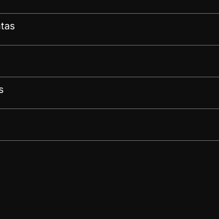
tas
s