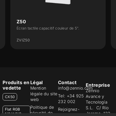
Z70 v2
eur de 5".
Écran tactile capacitif couleur de 7"
ZVIZ70V2
Produits en
Légal
Contact
Entreprise
vedette
Mention
info@zennio.com
Zennio
légale du site
Tel: +34 925
Avance y
CX50
web
232 002
Tecnología
Politique de
S.L. C/ Río
Rejoignez-
Flat RGB
sécurité de
Jarama, 132.
1/2/4/6/8
nous