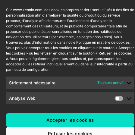
l'information
Nave P-8.11,
Newsletter
45007
Sur www.zennio.com, des cookies propres et tiers sont utilisés à des fins de
Politique de
Bouton
personnalisation afin d'améliorer la qualité du produit ou du service
Toledo.
poussoir
confidentialité
proposé, d'analyse afin de mesurer l'audience et d'analyser le
Soft KNX
España
comportement des utilisateurs, et de publicité comportementale afin de
Politique de
55×55
proposer des publicités personnalisées en fonction des habitudes de
cookies
navigation des utilisateurs (par exemple, les pages consultées). Vous
trouverez plus d'informations dans notre Politique en matière de cookies.
RemoteBOX
Certifications
Vous pouvez accepter tous les cookies en cliquant sur le bouton « Accepter
et Qualité
les cookies » ou les refuser en cliquant sur le bouton « Refuser les cookies
ShutterBOX
Canal éthique
». Vous pouvez également gérer ces cookies et, par conséquent, les
Drive 8CH
accepter ou les refuser individuellement ou dans leur intégralité à partir du
panneau de configuration.
Strictement nécessaire
Toujours activé
Analyse Web
Zennio Avance y Tecnología S.L. © 2026
Accepter les cookies
Refuser les cookies