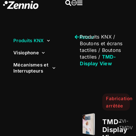
Produits KNX
/
Retour
Produits KNX
Boutons et écrans
tactiles
/
Boutons
Visiophone
tactiles
/
TMD-
Display View
Mécanismes et
Interrupteurs
Fabrication
arrêtée
TMD-
ZVI-
TMDV
Display