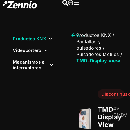
Productos KNX
/
Volver
Productos KNX
Pantallas y
pulsadores
/
Videoportero
Pulsadores táctiles
/
TMD-Display View
Mecanismos e
interruptores
Discontinua
TMD-
ZVI-
TMDV
Display
View