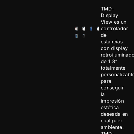
TMD-
Display
View es un
controlador
de
estancias
con display
retroiluminad
de 1.8”
totalmente
personalizabl
para
conseguir
la
impresión
estética
deseada en
cualquier
ambiente.
TMD-