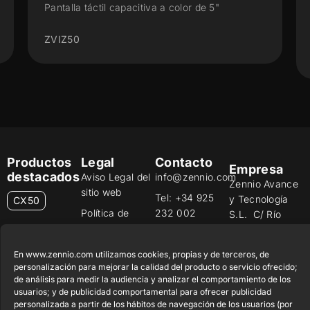
 de 5"
Pantalla táctil capacitiva con display de 3
con sensor de humedad
ZVIZ35V3
Productos
Legal
Contacto
Empresa
destacados
Aviso Legal del
info@zennio.com
Zennio Avance
sitio web
Tel: +34 925
y Tecnología
CX50
Política de
232 002
S.L. C/ Río
Seguridad de la
Jarama, 132.
Flat RGB
Trabaja con
Información
Nave P-8.11,
1/2/4/6/8
nosotros
En www.zennio.com utilizamos cookies, propias y de terceros, de
45007 Toledo.
Aviso de
personalización para mejorar la calidad del producto o servicio ofrecido;
Newsletter
España
Pulsador
Privacidad
de análisis para medir la audiencia y analizar el comportamiento de los
Soft KNX
usuarios; y de publicidad comportamental para ofrecer publicidad
Política de
55×55
personalizada a partir de los hábitos de navegación de los usuarios (por