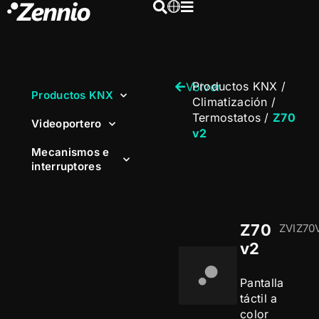
Productos KNX
/
Volver
Productos KNX
Climatización
/
Termostatos
/
Z70
Videoportero
v2
Mecanismos e
interruptores
Z70
ZVIZ70
v2
Pantalla
táctil a
color