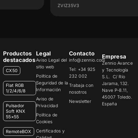
ZVIZ35V3
Productos
Legal
Contacto
Empresa
destacados
Aviso Legal del
info@zennio.com
Zennio Avance
sitio web
Tel: +34 925
y Tecnología
CX50
Política de
232 002
S.L. C/ Río
Seguridad de la
Jarama, 132.
Flat RGB
Trabaja con
Información
Nave P-8.11,
1/2/4/6/8
nosotros
45007 Toledo.
Aviso de
Newsletter
España
Pulsador
Privacidad
Soft KNX
Política de
55×55
Cookies
Certificados y
RemoteBOX
Calidad