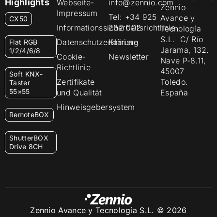
Highlights
Webseite-
info@zennio.com
Zennio
Impressum
Tel: +34 925
Avance y
CX50
Informationssicherheitsrichtlinie
232 002
Tecnología
S.L. C/ Río
Datenschutzerklärung
Karriere
Flat RGB
Jarama, 132.
1/2/4/6/8
Cookie-
Newsletter
Nave P-8.11,
Richtlinie
45007
Soft KNX-
Zertifikate
Toledo.
Taster
55×55
und Qualität
España
Hinweisgebersystem
RemoteBOX
ShutterBOX
Drive 8CH
Zennio Avance y Tecnología S.L. © 2026