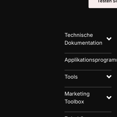
Testen S
Technische
Dokumentation
Applikationsprogra
Tools
Marketing
Toolbox