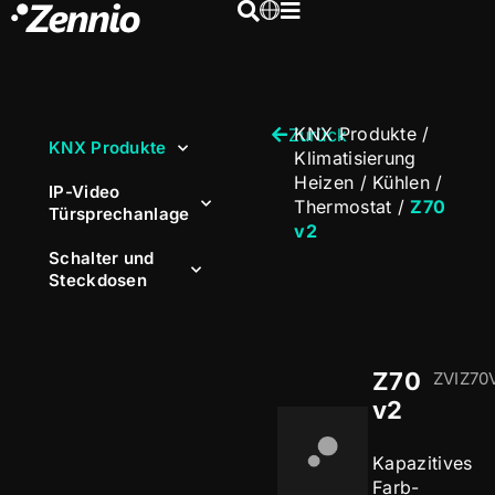
KNX Produkte
/
Zurück
KNX Produkte
Klimatisierung
Heizen / Kühlen
/
IP-Video
Thermostat
/
Z70
Türsprechanlage
v2
Schalter und
Steckdosen
Z70
ZVIZ70
v2
Kapazitives
Farb-