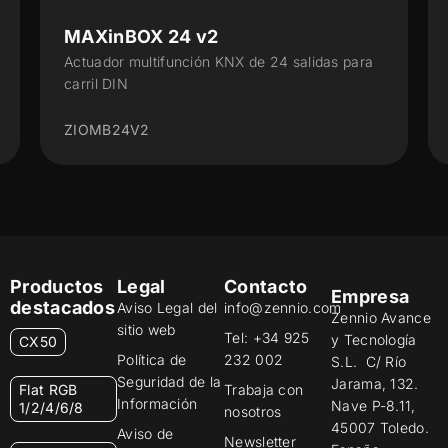
MAXinBOX 16 v4
KNX de 24 salidas para
Actuador multifunción con KNX 
salidas 16 A
ZIOMB16V4
Productos
Legal
Contacto
Empresa
destacados
Aviso Legal del
info@zennio.com
Zennio Avance
sitio web
Tel: +34 925
y Tecnología
CX50
Política de
232 002
S.L. C/ Río
Seguridad de la
Jarama, 132.
Flat RGB
Trabaja con
Información
Nave P-8.11,
1/2/4/6/8
nosotros
45007 Toledo.
Aviso de
Newsletter