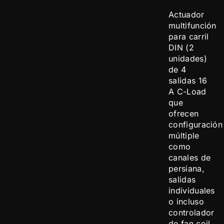
Actuador
multifunción
para carril
DIN (2
unidades)
de 4
salidas 16
A C-Load
que
ofrecen
configuración
múltiple
como
canales de
persiana,
salidas
individuales
o incluso
controlador
de fan coil.