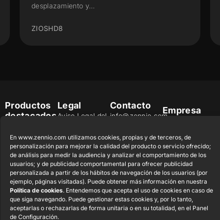
desplazamiento y...
ZIOSHD8
Productos
Legal
Contacto
Empresa
destacados
Aviso Legal del
info@zennio.com
Zennio Avance
sitio web
Tel: +34 925
y Tecnología
CX50
En www.zennio.com utilizamos cookies, propias y de terceros, de
Política de
232 002
S.L. C/ Río
personalización para mejorar la calidad del producto o servicio ofrecido;
Seguridad de la
Jarama, 132.
de análisis para medir la audiencia y analizar el comportamiento de los
Flat RGB
Trabaja con
Información
Nave P-8.11,
usuarios; y de publicidad comportamental para ofrecer publicidad
1/2/4/6/8
nosotros
personalizada a partir de los hábitos de navegación de los usuarios (por
45007 Toledo.
Aviso de
Newsletter
ejemplo, páginas visitadas). Puede obtener más información en nuestra
España
Pulsador
Privacidad
Política de cookies
. Entendemos que acepta el uso de cookies en caso de
Soft KNX
que siga navegando. Puede gestionar estas cookies y, por lo tanto,
Política de
55×55
aceptarlas o rechazarlas de forma unitaria o en su totalidad, en el Panel
Cookies
de Configuración.