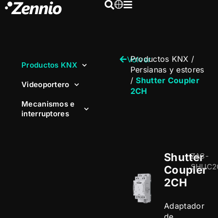
Productos KNX
/
Volver
Productos KNX
Persianas y estores
/
Shutter Coupler
Videoportero
2CH
Mecanismos e
interruptores
Shutter
ZAC-
SHUC2
Coupler
2CH
Adaptador
de