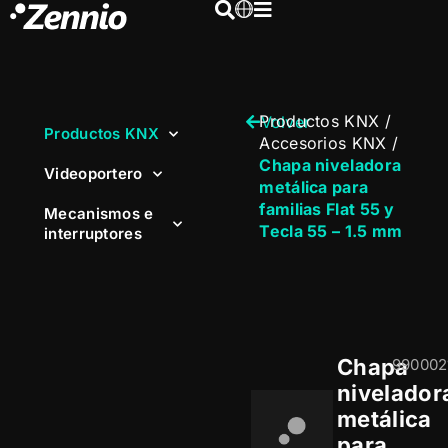
Productos KNX
/
Volver
Productos KNX
Accesorios KNX
/
Chapa niveladora
Videoportero
metálica para
familias Flat 55 y
Mecanismos e
Tecla 55 – 1.5 mm
interruptores
Chapa
990002
nivelador
metálica
para