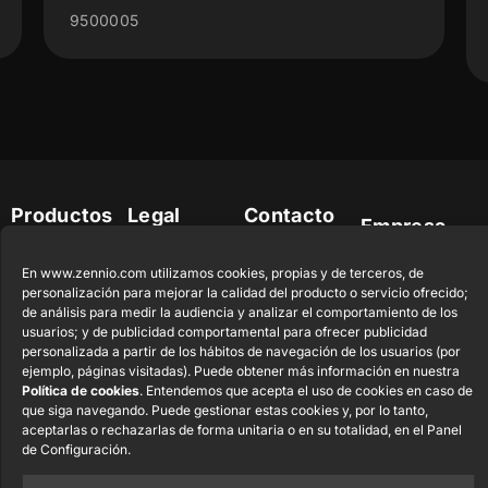
9500005
Productos
Legal
Contacto
Empresa
destacados
Aviso Legal del
info@zennio.com
Zennio Avance
sitio web
Tel: +34 925
y Tecnología
En www.zennio.com utilizamos cookies, propias y de terceros, de
CX50
personalización para mejorar la calidad del producto o servicio ofrecido;
Política de
232 002
S.L. C/ Río
de análisis para medir la audiencia y analizar el comportamiento de los
Seguridad de la
Jarama, 132.
Flat RGB
Trabaja con
usuarios; y de publicidad comportamental para ofrecer publicidad
Información
Nave P-8.11,
1/2/4/6/8
nosotros
personalizada a partir de los hábitos de navegación de los usuarios (por
45007 Toledo.
ejemplo, páginas visitadas). Puede obtener más información en nuestra
Aviso de
Newsletter
Política de cookies
. Entendemos que acepta el uso de cookies en caso de
España
Pulsador
Privacidad
que siga navegando. Puede gestionar estas cookies y, por lo tanto,
Soft KNX
aceptarlas o rechazarlas de forma unitaria o en su totalidad, en el Panel
Política de
55×55
de Configuración.
Cookies