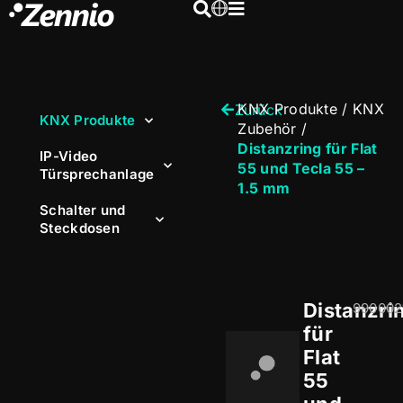
KNX Produkte
/
KNX
Zurück
KNX Produkte
Zubehör
/
Distanzring für Flat
IP-Video
55 und Tecla 55 –
Türsprechanlage
1.5 mm
Schalter und
Steckdosen
Distanzri
990002
für
Flat
55