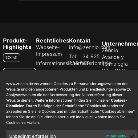
Produkt-
Rechtliches
Kontakt
Unternehme
Highlights
Webseite-
info@zennio.com
Zennio
Impressum
Tel: +34 925
Avance y
CX50
Informationssicherheitsrichtlinie
232 002
Tecnología
S.L. C/ Río
Datenschutzerklärung
Karriere
Flat RGB
Jarama, 132.
1/2/4/6/8
Cookie-
Newsletter
Nave P-8.11,
www.zennio.de verwendet Cookies zu Personalisierungszwecken der
Richtlinie
Website und den angebotenen Produkten und Dienstleistungen sowie zu
45007
Soft KNX-
Analysezwecken die der Verbesserung der Nutzererfahrung dieser
Zertifikate
Toledo.
Taster
Website dienen. Weitere Informationen finden Sie in unserer
Cookies-
55×55
und Qualität
España
Richtlinien
. Durch Betätigen der Schaltfläche "Cookies akzeptieren"
akzeptieren Sie alle Cookies und mit der Schaltfläche "Cookies ablehnen"
Hinweisgebersystem
lehnen Sie sie ab. Sie können aber auch individuell wählen indem Sie
RemoteBOX
Cookies verwalten.
ShutterBOX
Unbedingt erforderlich
Immer aktiv