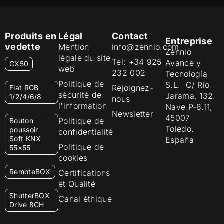
Produits en
Légal
Contact
Entreprise
vedette
Mention
info@zennio.com
Zennio
légale du site
Tel: +34 925
Avance y
CX50
web
232 002
Tecnología
Politique de
S.L. C/ Río
Rejoignez-
Flat RGB
sécurité de
Jarama, 132.
1/2/4/6/8
nous
l'information
Nave P-8.11,
Newsletter
45007
Politique de
Bouton
Toledo.
poussoir
confidentialité
Soft KNX
España
Politique de
55×55
cookies
RemoteBOX
Certifications
et Qualité
ShutterBOX
Canal éthique
Drive 8CH