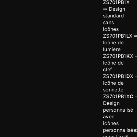
ZS701PB1X
⇒ Design
standard
sans
icônes
ZS701PB1
L
X 
Icône de
lumière
ZS701PB1
K
X 
Icône de
clef
ZS701PB1
D
X 
Icône de
sonnette
ZS701PB1X
C
Design
personnalisé
avec
icônes
personnalisée
avec l’outil