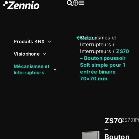
Mécanismes et
Retour
Produits KNX
Interrupteurs
/
Interrupteurs
/
ZS70
Visiophone
– Bouton poussoir
Soft simple pour 1
Mécanismes et
entrée binaire
Interrupteurs
70×70 mm
ZS70
ZS701P
–
Bouton