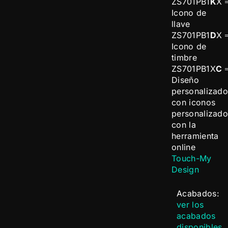
ZS701PB1
K
X 
Icono de
llave
ZS701PB1
D
X 
Icono de
timbre
ZS701PB1X
C
Diseño
personalizad
con iconos
personalizado
con la
herramienta
online
Touch-My
Design
Acabados:
ver los
acabados
disponibles