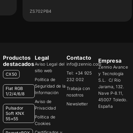
ZS702PB4
Productos
Legal
Contacto
Empresa
destacados
Aviso Legal del
info@zennio.com
Zennio Avance
sitio web
Tel: +34 925
y Tecnología
CX50
Política de
232 002
S.L. C/ Río
Seguridad de la
Jarama, 132.
Flat RGB
Trabaja con
Información
Nave P-8.11,
1/2/4/6/8
nosotros
45007 Toledo.
Aviso de
Newsletter
España
Pulsador
Privacidad
Soft KNX
Política de
55×55
Cookies
Certificados y
RemoteBOX