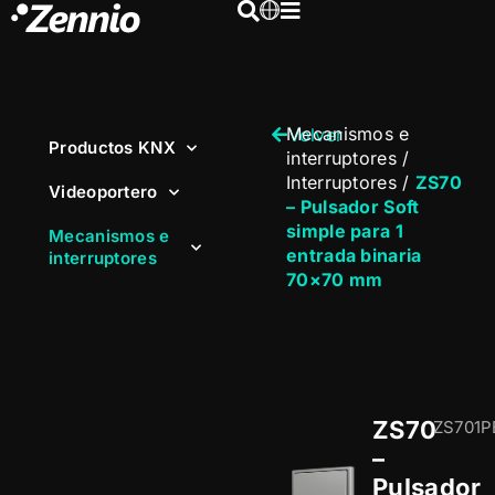
Mecanismos e
Volver
Productos KNX
interruptores
/
Interruptores
/
ZS70
Videoportero
– Pulsador Soft
simple para 1
Mecanismos e
entrada binaria
interruptores
70×70 mm
ZS70
ZS701P
–
Pulsador