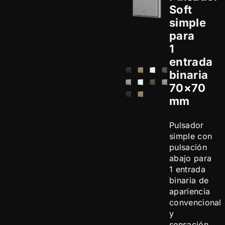
Soft
simple
para
1
entrada
binaria
70×70
mm
Pulsador
simple con
pulsación
abajo para
1 entrada
binaria de
apariencia
convencional
y
sensación