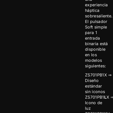
experiencia
háptica
sobresaliente.
El pulsador
Soft simple
para 1
entrada
binaria está
disponible
en los
modelos
siguientes:
ZS701PB1X ⇒
Diseño
estándar
sin iconos
ZS701PB1
L
X 
Icono de
luz