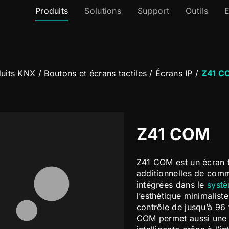
Produits
Solutions
Support
Outils
E
uits KNX
/
Boutons et écrans tactiles
/
Écrans IP
/
Z41 C
Z41 COM
Z41 COM est un écran t
additionnelles de comm
intégrées dans le
systè
l’esthétique minimaliste
contrôle de jusqu’à 96 
COM permet aussi une