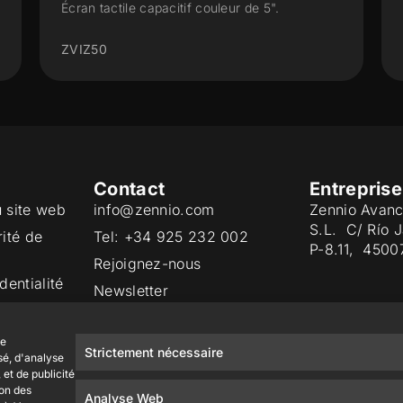
Écran tactile capacitif couleur de 7".
ZVIZ70V2
Contact
Entreprise
u site web
info@zennio.com
Zennio Avanc
S.L. C/ Río 
rité de
Tel: +34 925 232 002
P-8.11, 4500
Rejoignez-nous
dentialité
Newsletter
ies
Qualité
de
Strictement nécessaire
sé, d'analyse
et de publicité
ion des
Analyse Web