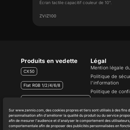
de 10".
Écran tactile capacitif couleur de 5".
ZVIZ50
Produits en vedette
Légal
Mention légale d
CX50
Politique de sécu
l'information
Flat RGB 1/2/4/6/8
Politique de confi
Bouton poussoir Soft KNX
Politique de cook
55×55
Certifications et 
Sur www.zennio.com, des cookies propres et tiers sont utilisés à des fins 
personnalisation afin d'améliorer la qualité du produit ou du service propo
Canal éthique
RemoteBOX
afin de mesurer l'audience et d'analyser le comportement des utilisateurs, 
comportementale afin de proposer des publicités personnalisées en fonct