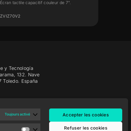
Écran tactile capacitif couleur de 10".
Écran
ZVIZ100
ZVI
e y Tecnología
Jarama, 132. Nave
7 Toledo. España
Toujours activé
Accepter les cookies
Refuser les cookies