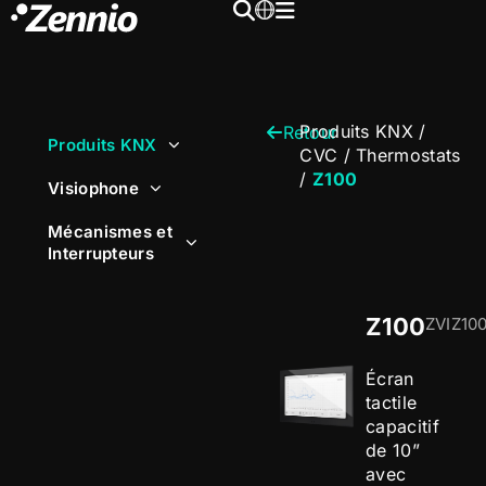
Produits KNX
/
Retour
Produits KNX
CVC
/
Thermostats
/
Z100
Visiophone
Mécanismes et
Interrupteurs
Z100
ZVIZ10
Écran
tactile
capacitif
de 10”
avec