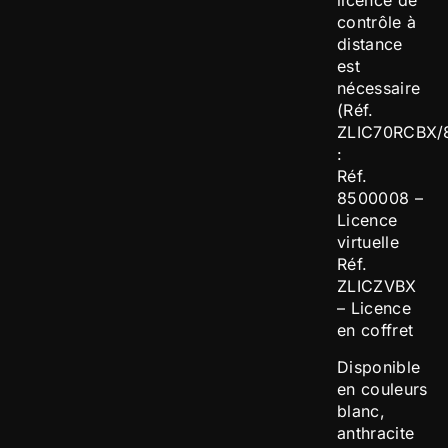
contrôle à
distance
est
nécessaire
(Réf.
ZLIC70RCBX/
:
Réf.
8500008 –
Licence
virtuelle
Réf.
ZLICZVBX
– Licence
en coffret
Disponible
en couleurs
blanc,
anthracite