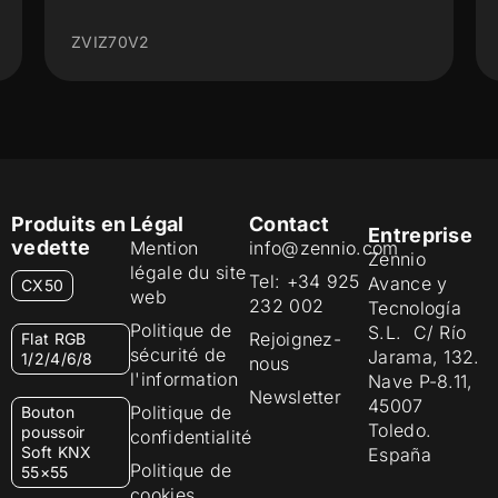
ZVIZ70V2
Produits en
Légal
Contact
Entreprise
vedette
Mention
info@zennio.com
Zennio
légale du site
Tel: +34 925
Avance y
CX50
web
232 002
Tecnología
Politique de
S.L. C/ Río
Rejoignez-
Flat RGB
sécurité de
Jarama, 132.
1/2/4/6/8
nous
l'information
Nave P-8.11,
Newsletter
45007
Politique de
Bouton
Toledo.
poussoir
confidentialité
Soft KNX
España
Politique de
55×55
cookies