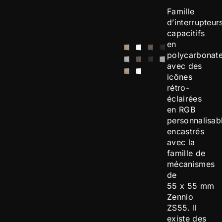
Famille
d’interrupteur
capacitifs
en
polycarbonat
avec des
icônes
rétro-
éclairées
en RGB
personnalisab
encastrés
avec la
famille de
mécanismes
de
55 x 55 mm
Zennio
ZS55. Il
existe des