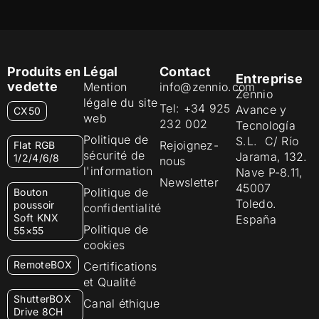
Produits en
Légal
Contact
Entreprise
vedette
Mention
info@zennio.com
Zennio
légale du site
Tel: +34 925
Avance y
CX50
web
232 002
Tecnología
Politique de
S.L. C/ Río
Rejoignez-
Flat RGB
sécurité de
Jarama, 132.
1/2/4/6/8
nous
l'information
Nave P-8.11,
Newsletter
45007
Politique de
Bouton
Toledo.
poussoir
confidentialité
Soft KNX
España
Politique de
55×55
cookies
RemoteBOX
Certifications
et Qualité
ShutterBOX
Canal éthique
Drive 8CH