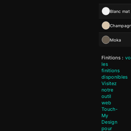
Blanc mat
Champag
Moka
Finitions :
vo
les
finitions
disponibles
Visitez
notre
outil
web
Touch-
My
Design
pour