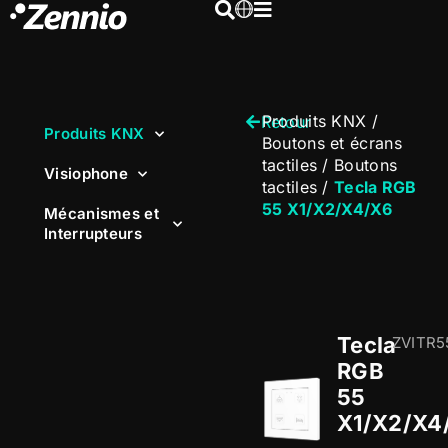
Produits KNX
/
Retour
Produits KNX
Boutons et écrans
tactiles
/
Boutons
Visiophone
tactiles
/
Tecla RGB
55 X1/X2/X4/X6
Mécanismes et
Interrupteurs
Tecla
ZVITR5
RGB
55
X1/X2/X4