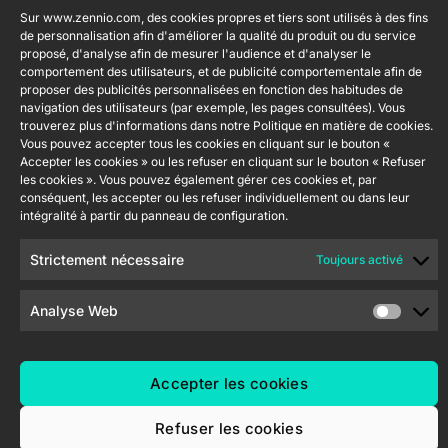
web
232 002
Tecnología
Sur www.zennio.com, des cookies propres et tiers sont utilisés à des fins
Politique de
S.L. C/ Río
de personnalisation afin d'améliorer la qualité du produit ou du service
Rejoignez-
Flat RGB
sécurité de
proposé, d'analyse afin de mesurer l'audience et d'analyser le
Jarama, 132.
1/2/4/6/8
nous
comportement des utilisateurs, et de publicité comportementale afin de
l'information
Nave P-8.11,
proposer des publicités personnalisées en fonction des habitudes de
Newsletter
45007
Politique de
Bouton
navigation des utilisateurs (par exemple, les pages consultées). Vous
Toledo.
poussoir
trouverez plus d'informations dans notre Politique en matière de cookies.
confidentialité
Soft KNX
España
Vous pouvez accepter tous les cookies en cliquant sur le bouton «
Politique de
55×55
Accepter les cookies » ou les refuser en cliquant sur le bouton « Refuser
cookies
les cookies ». Vous pouvez également gérer ces cookies et, par
conséquent, les accepter ou les refuser individuellement ou dans leur
RemoteBOX
Certifications
intégralité à partir du panneau de configuration.
et Qualité
ShutterBOX
Strictement nécessaire
Toujours activé
Canal éthique
Drive 8CH
Analyse Web
Accepter les cookies
Zennio Avance y Tecnología S.L. © 2026
Refuser les cookies