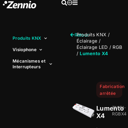
Produits KNX
/
Retour
Produits KNX
Éclairage
/
Éclairage LED / RGB
Visiophone
/
Lumento X4
Mécanismes et
Interrupteurs
Fabrication
arrêtée
Lumento
ZN1DI-
RGBX4
X4