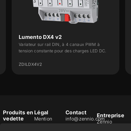
Lumento DX4 v2
Variateur sur rail DIN, à 4 canaux PWM à
tension constante pour des charges LED DC.
ZDILDX4V2
Produits en
Légal
Contact
Entreprise
vedette
Mention
info@zennio.com
Zennio
légale du site
Tel: +34 925
Avance y
CX50