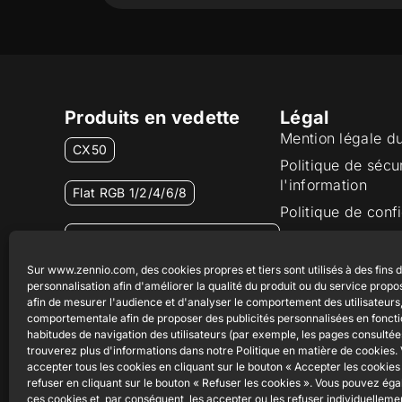
Produits en vedette
Légal
Mention légale d
CX50
Politique de sécu
l'information
Flat RGB 1/2/4/6/8
Politique de confi
Bouton poussoir Soft KNX
Politique de cook
55×55
Certifications et 
Sur www.zennio.com, des cookies propres et tiers sont utilisés à des fins 
personnalisation afin d'améliorer la qualité du produit ou du service propo
Canal éthique
RemoteBOX
afin de mesurer l'audience et d'analyser le comportement des utilisateurs, 
comportementale afin de proposer des publicités personnalisées en fonct
habitudes de navigation des utilisateurs (par exemple, les pages consultée
ShutterBOX Drive 8CH
trouverez plus d'informations dans notre Politique en matière de cookies
accepter tous les cookies en cliquant sur le bouton « Accepter les cookies 
refuser en cliquant sur le bouton « Refuser les cookies ». Vous pouvez ég
ces cookies et, par conséquent, les accepter ou les refuser individuelleme