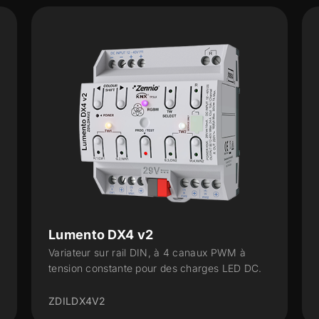
Lumento X2 v2
à
Variateur à 2 canaux PWM à tension
 DC.
constante pour des charges LED DC
ZDILX2V2