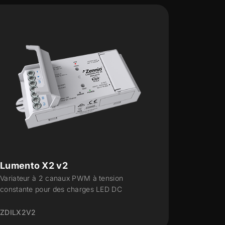
Lumento C4
Lum
Régulateur de 4 canaux de courant constant
Vari
pour charges LED DC
tens
ZDI-RGBCC4
ZDI