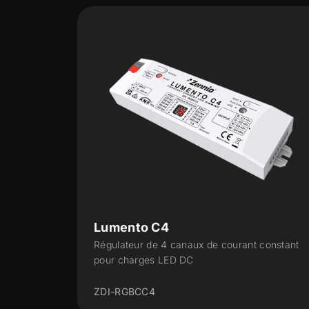
Lumento DX4 v2
rant constant
Variateur sur rail DIN, à 4 canaux PWM 
tension constante pour des charges LED
ZDILDX4V2