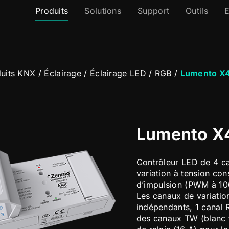
Produits
Solutions
Support
Outils
E
uits KNX
/
Éclairage
/
Éclairage LED / RGB
/
Lumento X4
Lumento X
Contrôleur LED de 4 c
variation à tension co
d’impulsion (PWM à 10
Les canaux de variati
indépendants, 1 canal
des canaux TW (blanc fr