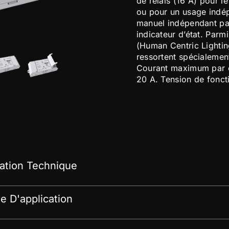
de relais (16 A) pour l
ou pour un usage indép
manuel indépendant par
indicateur d’état. Parm
(Human Centric Lightin
ressortent spécialemen
Courant maximum par ca
20 A. Tension de fonc
tion Technique
 D'application