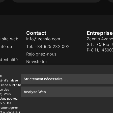
Contact
Entreprise
u site web
info@zennio.com
Zennio Avanc
S.L. C/ Río 
rité de
Tel: +34 925 232 002
P-8.11, 4500
Rejoignez-nous
dentialité
Newsletter
ies
Qualité
de
Strictement nécessaire
sé, d'analyse
et de publicité
ion des
Analyse Web
s). Vous
. Vous pouvez
» ou les
alement gérer
nt ou dans leur