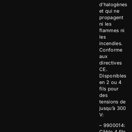
d’halogènes
et qui ne
propagent
ni les
flammes ni
les
incendies.
Conforme
aux
directives
CE.
Disponibles
en 2 ou 4
fils pour
des
tensions de
jusqu’à 300
V:
– 9900014:
Câble 4 fils