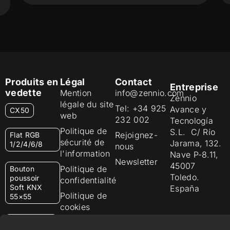
Produits en
Légal
Contact
Entreprise
vedette
Mention
info@zennio.com
Zennio
légale du site
Tel: +34 925
Avance y
CX50
web
232 002
Tecnología
Politique de
S.L. C/ Río
Rejoignez-
Flat RGB
sécurité de
Jarama, 132.
1/2/4/6/8
nous
l'information
Nave P-8.11,
Newsletter
45007
Politique de
Bouton
Toledo.
poussoir
confidentialité
Soft KNX
España
Politique de
55×55
cookies
RemoteBOX
Certifications