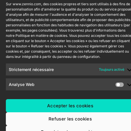
et Qualité
Sur www.zennio.com, des cookies propres et tiers sont utilisés à des fins de
ShutterBOX
personnalisation afin d'améliorer la qualité du produit ou du service proposé
Canal éthique
Drive 8CH
d'analyse afin de mesurer l'audience et d'analyser le comportement des
utilisateurs, et de publicité comportementale afin de proposer des publicités
personnalisées en fonction des habitudes de navigation des utilisateurs (par
exemple, les pages consultées). Vous trouverez plus d'informations dans
notre Politique en matière de cookies. Vous pouvez accepter tous les cooki
en cliquant sur le bouton « Accepter les cookies » ou les refuser en cliquant
sur le bouton « Refuser les cookies ». Vous pouvez également gérer ces
cookies et, par conséquent, les accepter ou les refuser individuellement ou
Zennio Avance y Tecnología S.L. © 2026
dans leur intégralité à partir du panneau de configuration.
Strictement nécessaire
Toujours activé
Analyse Web
Accepter les cookies
Refuser les cookies