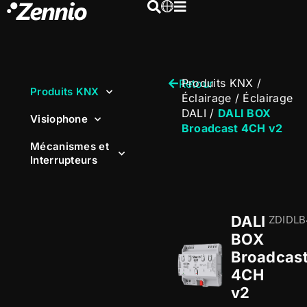
Produits KNX
/
Retour
Produits KNX
Éclairage
/
Éclairage
DALI
/
DALI BOX
Visiophone
Broadcast 4CH v2
Mécanismes et
Interrupteurs
DALI
ZDIDL
BOX
Broadcas
4CH
v2