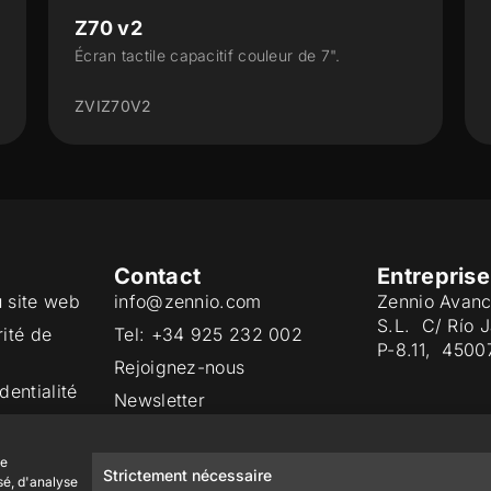
Z70 v2
Écran tactile capacitif couleur de 7".
ZVIZ70V2
Contact
Entreprise
u site web
info@zennio.com
Zennio Avanc
S.L. C/ Río 
rité de
Tel: +34 925 232 002
P-8.11, 4500
Rejoignez-nous
dentialité
Newsletter
ies
Qualité
de
Strictement nécessaire
sé, d'analyse