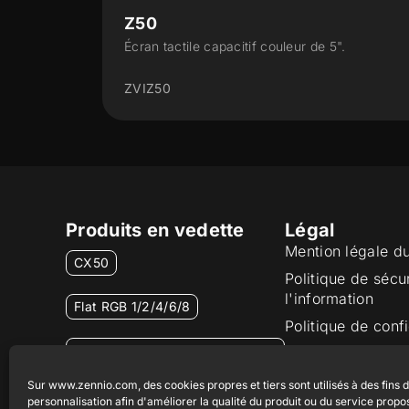
Z50
.
Écran tactile capacitif couleur de 5".
ZVIZ50
Produits en vedette
Légal
Mention légale d
CX50
Politique de sécu
l'information
Flat RGB 1/2/4/6/8
Politique de confi
Bouton poussoir Soft KNX
Politique de cook
55×55
Certifications et 
Sur www.zennio.com, des cookies propres et tiers sont utilisés à des fins 
personnalisation afin d'améliorer la qualité du produit ou du service propo
Canal éthique