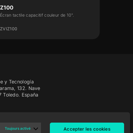
Z100
Z50
Écran tactile capacitif couleur de 10".
Écran tact
ZVIZ100
ZVIZ50
e y Tecnología
Jarama, 132. Nave
7 Toledo. España
Toujours activé
Accepter les cookies