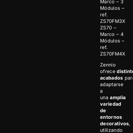
Marco – 3
Módulos –
ref.
ZS70FM3X
ZS70 –
Marco – 4
Módulos –
ref.
ZS70FM4X
Zennio
ofrece
distin
acabados
par
adaptarse
a
una
amplia
variedad
de
entornos
decorativos
,
utilizando