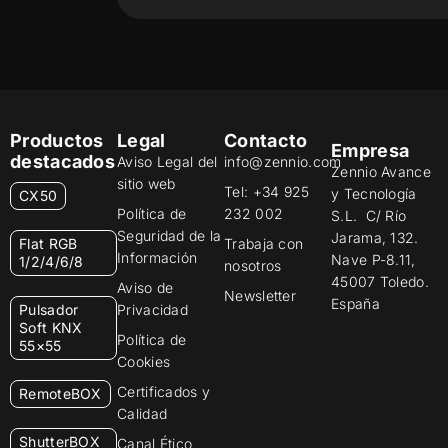
Productos
Legal
Contacto
Empresa
destacados
Aviso Legal del
info@zennio.com
Zennio Avance
sitio web
Tel: +34 925
y Tecnología
CX50
Política de
232 002
S.L. C/ Río
Seguridad de la
Jarama, 132.
Flat RGB
Trabaja con
Información
Nave P-8.11,
1/2/4/6/8
nosotros
45007 Toledo.
Aviso de
Newsletter
España
Pulsador
Privacidad
Soft KNX
Política de
55×55
Cookies
Certificados y
RemoteBOX
Calidad
ShutterBOX
Canal Ético