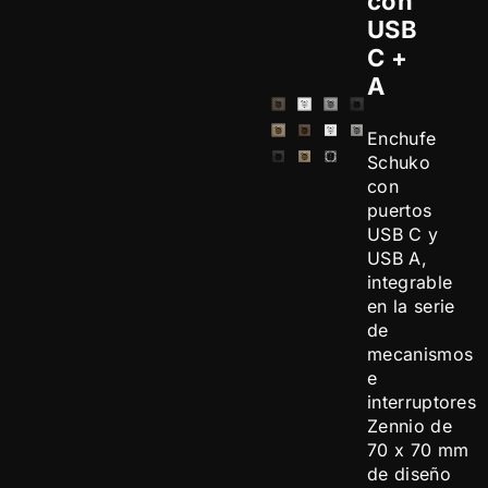
con
USB
C +
A
Enchufe
Schuko
con
puertos
USB C y
USB A,
integrable
en la serie
de
mecanismos
e
interruptores
Zennio de
70 x 70 mm
de diseño