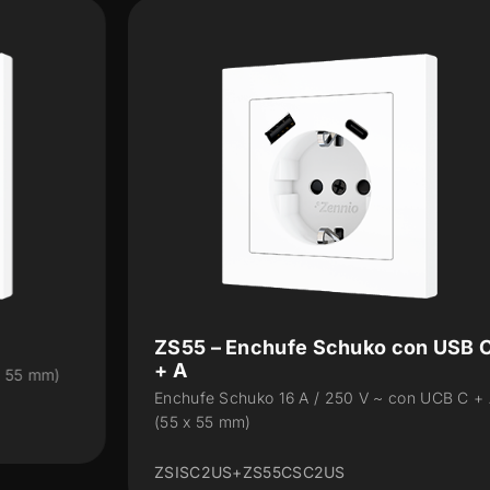
ZS55 – Enchufe Schuko con USB C
+ A
Enchufe Schuko 16 A / 250 V ~ con UCB C + A
(55 x 55 mm)
ZSISC2US+ZS55CSC2US