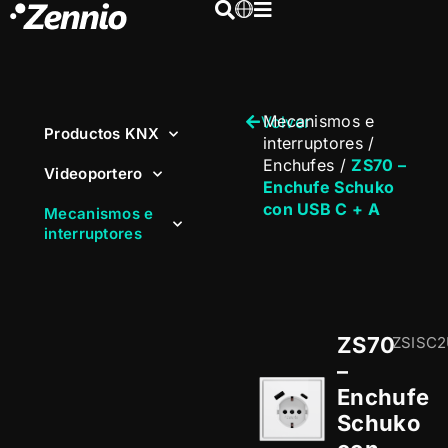
Mecanismos e
Volver
Productos KNX
interruptores
/
Enchufes
/
ZS70 –
Videoportero
Enchufe Schuko
con USB C + A
Mecanismos e
interruptores
ZS70
ZSISC
–
Enchufe
Schuko