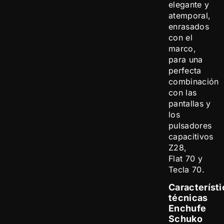
elegante y
atemporal,
enrasados
con el
marco,
para una
perfecta
combinación
con las
pantallas y
los
pulsadores
capacitivos
Z28,
Flat 70 y
Tecla 70.
Característi
técnicas
Enchufe
Schuko