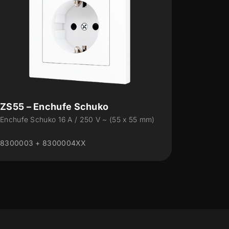
ZS55 – Enchufe Schuko con USB C
ZS70 –
+ A
+ A
Enchufe Schuko 16 A / 250 V ~ con UCB C +
Enchufe S
A (55 x 55 mm)
A (70 x 7
ZSISC2US+ZS55CSC2US
ZSISC2U