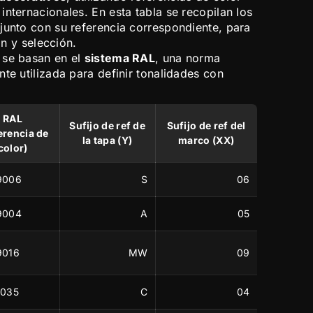
nternacionales. En esta tabla se recopilan los
junto con su referencia correspondiente, para
ión y selección.
 se basan en el
sistema RAL
, una norma
te utilizada para definir tonalidades con
RAL
Sufijo de ref de
Sufijo de ref del
erencia de
la tapa (Y)
marco (XX)
color)
9006
S
06
9004
A
05
9016
MW
09
1035
C
04