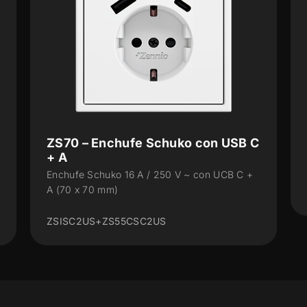
ZS55 – Enchufe Schuko
Enchufe Schuko 16 A / 250 V ~ (55 x 55 mm)
8300003 + 8300004XX