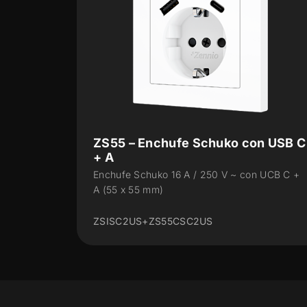
n USB C
ZS70 – Enchufe Schuko con USB C
+ A
 UCB C +
Enchufe Schuko 16 A / 250 V ~ con UCB C +
A (70 x 70 mm)
ZSISC2US+ZS55CSC2US