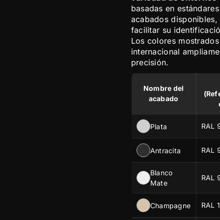
basadas en estándares i
acabados disponibles, 
facilitar su identificac
Los colores mostrados
internacional ampliamen
precisión.
Nombre del
(Ref
acabado
RAL 
Plata
RAL 
Antracita
Blanco
RAL 
Mate
RAL 
Champagne