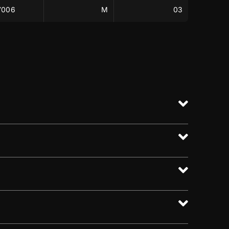
7006
M
03