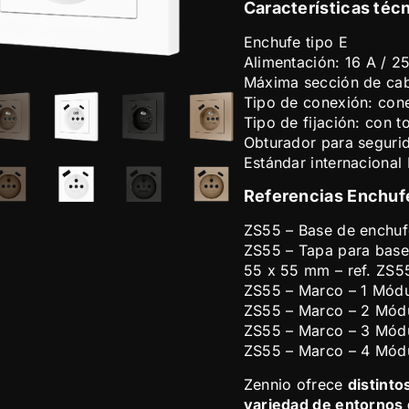
Características téc
Enchufe tipo E
Alimentación: 16 A / 2
Máxima sección de ca
Tipo de conexión: con
Tipo de fijación: con t
Obturador para segurid
Estándar internacional
Referencias Enchuf
ZS55 – Base de enchuf
ZS55 – Tapa para base
55 x 55 mm – ref. ZS
ZS55 – Marco – 1 Módu
ZS55 – Marco – 2 Mód
ZS55 – Marco – 3 Mód
ZS55 – Marco – 4 Mód
Zennio ofrece
distint
variedad de entornos