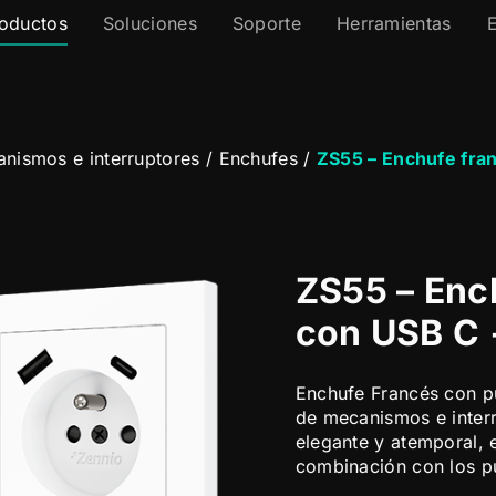
oductos
Soluciones
Soporte
Herramientas
nismos e interruptores
/
Enchufes
/
ZS55 – Enchufe fra
ZS55 – Enc
con USB C 
Enchufe Francés con pu
de mecanismos e inter
elegante y atemporal, 
combinación con los pu