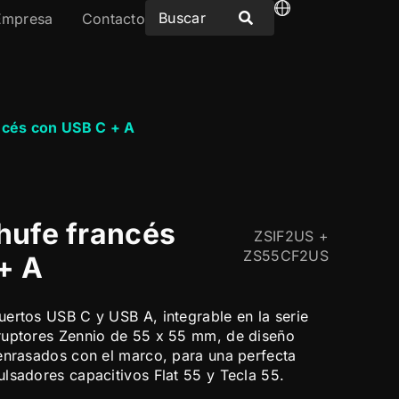
Empresa
Contacto
ncés con USB C + A
hufe francés
ZSIF2US +
ZS55CF2US
+ A
ertos USB C y USB A, integrable en la serie
ruptores Zennio de 55 x 55 mm, de diseño
enrasados con el marco, para una perfecta
lsadores capacitivos Flat 55 y Tecla 55.