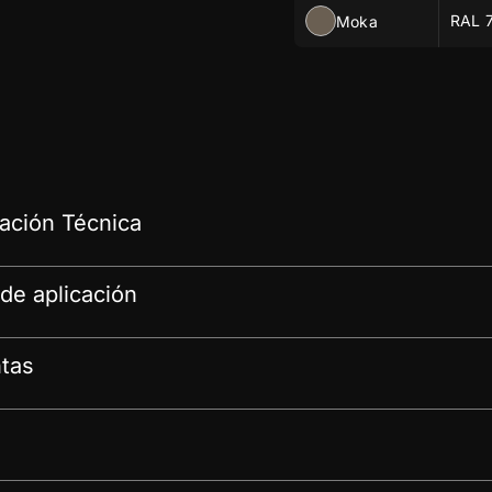
RAL 
Moka
ción Técnica
de aplicación
tas