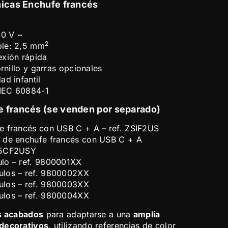
nicas Enchufe francés
50 V ~
2
ble: 2,5 mm
exión rápida
ornillo y garras opcionales
ad infantil
 IEC 60884-1
e francés (se venden por separado)
e francés con USB C + A – ref. ZSIF2US
 de enchufe francés con USB C + A
55CF2USY
lo – ref. 9800001XX
ulos – ref. 9800002XX
ulos – ref. 9800003XX
ulos – ref. 9800004XX
os acabados
para adaptarse a una
amplia
 decorativos
, utilizando referencias de color