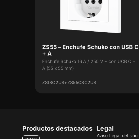
on USB C
ZS70 – Enchufe Schuko con USB
+ A
on UCB C +
Enchufe Schuko 16 A / 250 V ~ con UCB C 
A (70 x 70 mm)
ZSISC2US+ZS55CSC2US
Productos destacados
Legal
Aviso Legal del siti