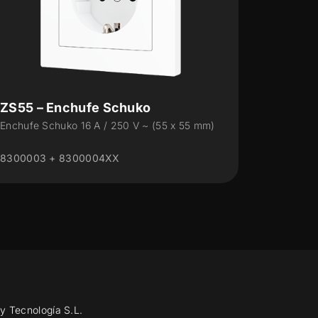
ZS55 – Enchufe Schuko con USB C
ZS70 
+ A
+ A
Enchufe Schuko 16 A / 250 V ~ con UCB C +
Enchufe
A (55 x 55 mm)
A (70 x
ZSISC2US+ZS55CSC2US
ZSISC
y Tecnología S.L.