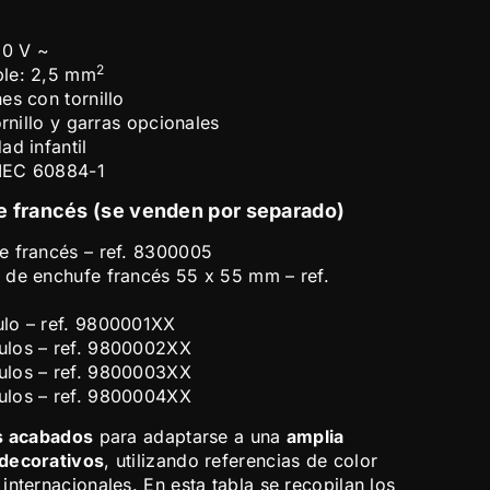
50 V ~
2
ble: 2,5 mm
es con tornillo
ornillo y garras opcionales
ad infantil
 IEC 60884-1
e francés (se venden por separado)
e francés – ref. 8300005
 de enchufe francés 55 x 55 mm – ref.
lo – ref. 9800001XX
ulos – ref. 9800002XX
ulos – ref. 9800003XX
ulos – ref. 9800004XX
os acabados
para adaptarse a una
amplia
 decorativos
, utilizando referencias de color
nternacionales. En esta tabla se recopilan los