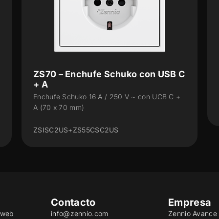
 C
ZS55 – Enchufe Schuko
Enchufe Schuko 16 A / 250 V ~ (55 x 55 mm)
+
8300003 + 8300004XX
Contacto
Empresa
o web
info@zennio.com
Zennio Avance 