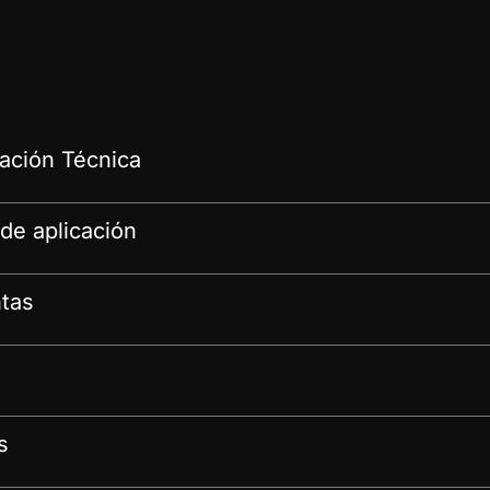
ción Técnica
de aplicación
tas
s