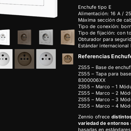
Enchufe tipo E
Alimentación: 16 A / 2
Máxima sección de ca
Tipo de conexión: born
Tipo de fijación: con t
Obturador para segurid
Estándar internacional
Referencias Enchuf
ZS55 – Base de enchuf
ZS55 – Tapa para base
8300006XX
ZS55 – Marco – 1 Módu
ZS55 – Marco – 2 Mód
ZS55 – Marco – 3 Mód
ZS55 – Marco – 4 Mód
Zennio ofrece
distint
variedad de entornos
basadas en estándares i