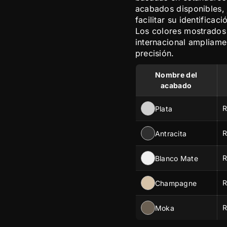
acabados disponibles, 
facilitar su identificac
Los colores mostrados
internacional ampliamen
precisión.
Nombre del
acabado
R
Plata
R
Antracita
R
Blanco Mate
R
Champagne
R
Moka